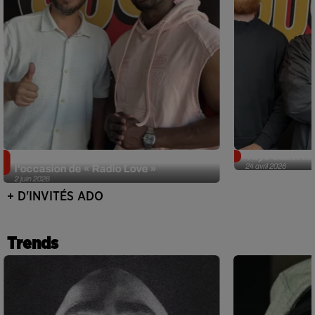
Singuila prend le contrôle d'ADO à
Tayc était l'in
24 avril 2026
l'occasion de « Radio Love »
2 juin 2026
+ D'INVITÉS ADO
Trends