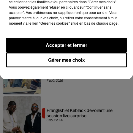
sélectionnant les finalités et/ou partenaires dans "Gérer mes choix".
7 août 2026
Vous pouvez également refuser en cliquant sur "Continuer sans
accepter". Vos préférences ne s'appliqueront que pour ce site. Vous
pouvez mettre à jour vos choix, ou retirer votre consentement à tout
moment via le lien "Gérer les cookies" situé en bas de chaque page.
Rihanna de retour en studio ? A$AP
Rocky relance l'espoir des fans
7 août 2026
Accepter et fermer
Gérer mes choix
Tayc et Didi B dévoilent le single le plus
dansant de l’année
7 août 2026
Franglish et Keblack dévoilent une
session live surprise
6 août 2026