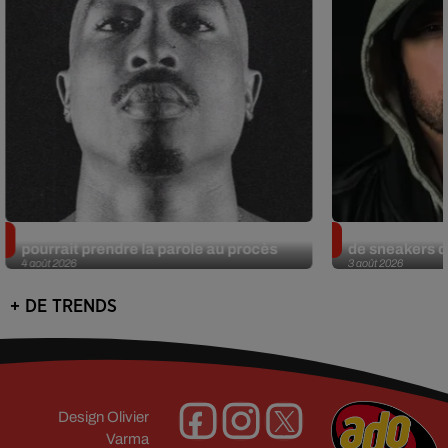
Meurtre de Tupac : Suge Knight
Eminem met a
pourrait prendre la parole au procès
de sneakers de
4 août 2026
3 août 2026
+ DE TRENDS
Design
Olivier
Varma