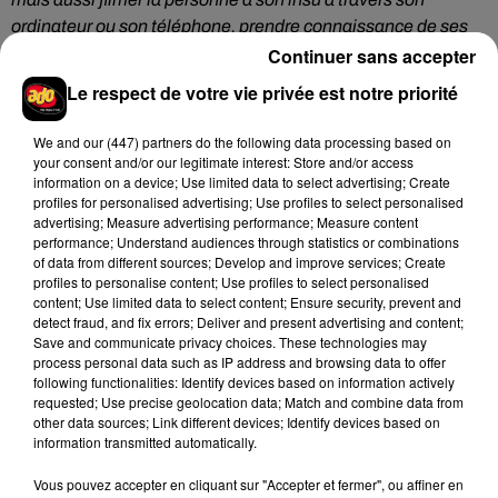
ordinateur ou son téléphone, prendre connaissance de ses
Continuer sans accepter
mails, accéder à son cloud...".
Le respect de votre vie privée est notre priorité
Mais que risque-t-on concrètement en fouillant dans le
téléphone de son partenaire ? Cette pratique est
We and
our (447) partners
do the following data processing based on
condamnée par les articles 226 et suivants du Code pénal
your consent and/or our legitimate interest: Store and/or access
sur les atteintes à la vie privée, ainsi que le 226-15, qui
information on a device; Use limited data to select advertising; Create
protège le secret des correspondances.
Ces faits sont punis
profiles for personalised advertising; Use profiles to select personalised
advertising; Measure advertising performance; Measure content
d’une peine pouvant aller jusqu’à deux ans
performance; Understand audiences through statistics or combinations
d’emprisonnement et de 60 000 euros d’amende
. Ça fait
of data from different sources; Develop and improve services; Create
cher l'espionnage !
profiles to personalise content; Use profiles to select personalised
content; Use limited data to select content; Ensure security, prevent and
detect fraud, and fix errors; Deliver and present advertising and content;
Save and communicate privacy choices. These technologies may
process personal data such as IP address and browsing data to offer
following functionalities: Identify devices based on information actively
Hip-Hop News
requested; Use precise geolocation data; Match and combine data from
other data sources; Link different devices; Identify devices based on
information transmitted automatically.
Brent Faiyaz a le cœur brisé dans son
Vous pouvez accepter en cliquant sur "Accepter et fermer", ou affiner en
nouveau clip