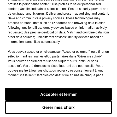
profiles to personalise content; Use profiles to select personalised
content; Use limited data to select content; Ensure security, prevent and
detect fraud, and fix errors; Deliver and present advertising and content;
Save and communicate privacy choices. These technologies may
process personal data such as IP address and browsing data to offer
following functionalities: Identify devices based on information actively
requested; Use precise geolocation data; Match and combine data from
other data sources; Link different devices; Identify devices based on
information transmitted automatically.
Vous pouvez accepter en cliquant sur "Accepter et fermer", ou affiner en
sélectionnant les finalités et/ou partenaires dans "Gérer mes choix".
CKay en concert au Bataclan ce 19
Hallnaywood fa
Vous pouvez également refuser en cliquant sur "Continuer sans
novembre avec Ado !
court-métrage
accepter". Vos préférences ne s'appliqueront que pour ce site. Vous
pouvez mettre à jour vos choix, ou retirer votre consentement à tout
+ D'ÉVÉNEMENTS PASSÉS
moment via le lien "Gérer les cookies" situé en bas de chaque page.
Accepter et fermer
Design
Olivier
Gérer mes choix
Varma