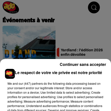
Hip Hop & R'n'B
Événements à venir
Yardland : l'édition 2026
enfin dévoilée
Continuer sans accepter
Le respect de votre vie privée est notre priorité
We and
our (447) partners
do the following data processing based on
Événements passés
your consent and/or our legitimate interest: Store and/or access
information on a device; Use limited data to select advertising; Create
profiles for personalised advertising; Use profiles to select personalised
advertising; Measure advertising performance; Measure content
performance; Understand audiences through statistics or combinations
of data from different sources; Develop and improve services; Create