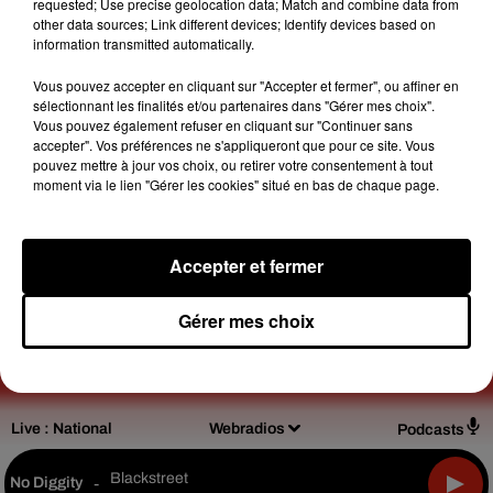
requested; Use precise geolocation data; Match and combine data from
Saisissez un texte à rechercher
other data sources; Link different devices; Identify devices based on
information transmitted automatically.
Vous pouvez accepter en cliquant sur "Accepter et fermer", ou affiner en
sélectionnant les finalités et/ou partenaires dans "Gérer mes choix".
Vous pouvez également refuser en cliquant sur "Continuer sans
accepter". Vos préférences ne s'appliqueront que pour ce site. Vous
pouvez mettre à jour vos choix, ou retirer votre consentement à tout
Design
Olivier
moment via le lien "Gérer les cookies" situé en bas de chaque page.
Varma
Accepter et fermer
Mentions légales
Règlement des jeux
Gérer mes choix
Notice d’information RGPD
Plan du site
Archives
2026
2025
2024
2023
2022
Live :
National
Webradios
Podcasts
Blackstreet
No Diggity
-