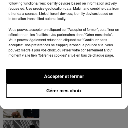
following functionalities: Identify devices based on information actively
de l’histoire
requested; Use precise geolocation data; Match and combine data from
16 juin 2026
other data sources; Link different devices; Identify devices based on
information transmitted automatically.
Vous pouvez accepter en cliquant sur "Accepter et fermer", ou affiner en
sélectionnant les finalités et/ou partenaires dans "Gérer mes choix".
Vous pouvez également refuser en cliquant sur "Continuer sans
accepter". Vos préférences ne s'appliqueront que pour ce site. Vous
pouvez mettre à jour vos choix, ou retirer votre consentement à tout
moment via le lien "Gérer les cookies" situé en bas de chaque page.
1
2
3
4
5
Hip-Hop News
Accepter et fermer
Gérer mes choix
Franglish et Keblack dévoilent une
session live surprise
6 août 2026