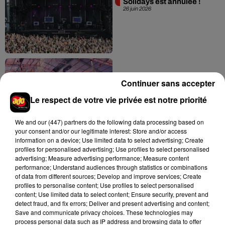
Solidays est annulée !
26 juin 2026
Continuer sans accepter
Le respect de votre vie privée est notre priorité
Selah Sue et Yasiin Bey
débarquent à Jazz à la
Villette
We and
our (447) partners
do the following data processing based on
19 juin 2026
your consent and/or our legitimate interest: Store and/or access
information on a device; Use limited data to select advertising; Create
profiles for personalised advertising; Use profiles to select personalised
advertising; Measure advertising performance; Measure content
performance; Understand audiences through statistics or combinations
of data from different sources; Develop and improve services; Create
profiles to personalise content; Use profiles to select personalised
content; Use limited data to select content; Ensure security, prevent and
detect fraud, and fix errors; Deliver and present advertising and content;
Save and communicate privacy choices. These technologies may
Michael devient le biopic
process personal data such as IP address and browsing data to offer
musical le plus rentable