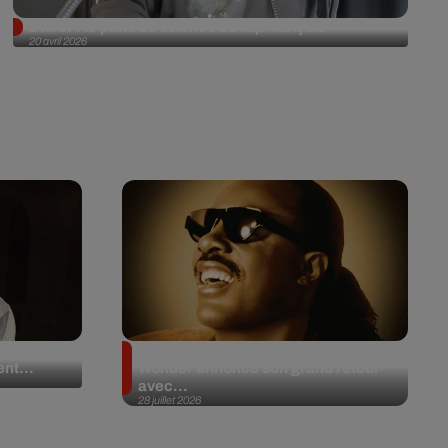
Driver : le puits de science du rap français
20 avril 2026
 en plein
Après 20 ans d’absence, Stevie
nt...
Wonder annonce son grand retour
avec...
28 juillet 2026