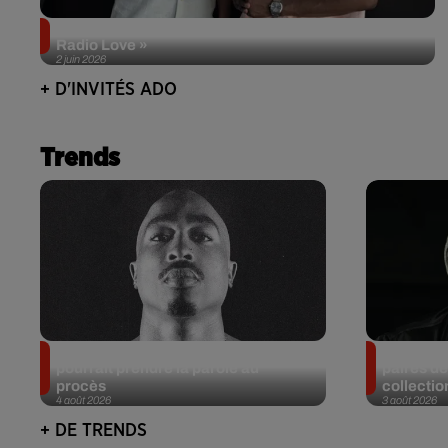
Singuila prend le contrôle d'ADO à l'occasion de «
Radio Love »
2 juin 2026
+ D'INVITÉS ADO
Trends
Meurtre de Tupac : Suge Knight
Eminem m
pourrait prendre la parole au
paires de
procès
collectio
4 août 2026
3 août 2026
+ DE TRENDS