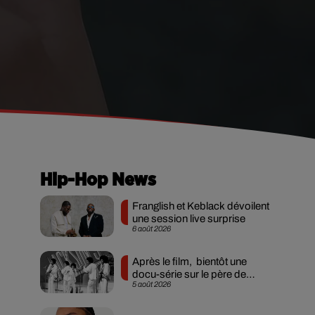
Hip-Hop News
Franglish et Keblack dévoilent
une session live surprise
6 août 2026
Après le film, bientôt une
docu-série sur le père de
5 août 2026
Michael Jackson