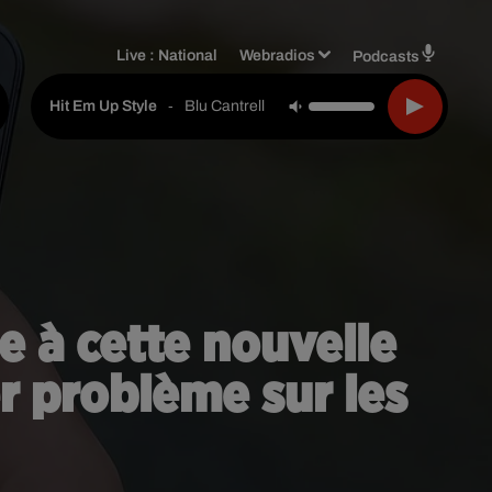
Live :
National
Webradios
Podcasts
-
Blu Cantrell
Hit Em Up Style
e à cette nouvelle
r problème sur les