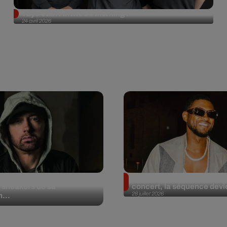
Tayc était l'invité du morning !
24 avril 2026
et aux enchères 100
Usher : une fan le surprend
 sneakers de sa
concert, la séquence devie
28 juillet 2026
n...