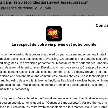
pas dans les 20 secondes qui suivent, les secours sont
présence de réseau ou du wifi.
urgence de Summit County aux États-Unis a reçu des dizaines
Et pourtant, aucun à accident de la route à déclarer. Il s'agissai
Contin
de s'arrêter brusquement pour quelconques raisons.
Le respect de votre vie privée est notre priorité
ar des skieurs
ers
do the following data processing based on your consent and/or our legitimate int
device; Use limited data to select advertising; Create profiles for personalised adver
uotidiens
proviennent de ces appels automatiques des nouvea
vertising; Measure advertising performance; Measure content performance; Unders
ns of data from different sources; Develop and improve services; Create profiles to 
ité de ressources, des répartiteurs aux adjoints en passant pa
alised content; Use limited data to select content; Ensure security, prevent and detect
essentielles
des personnes qui en ont vraiment besoin à cause
ertising and content; Save and communicate privacy choices. These technologies
mer, directrice d'un des centres d’appels. Consciente du problè
and browsing data to offer following functionalities: Identify devices based on infor
eolocation data; Match and combine data from other data sources; Link different de
ectif
qu’elle espérait avoir au premier trimestre de 2023, à
nsmitted automatically.
cliquant sur "Accepter et fermer", ou affiner en sélectionnant les finalités et/ou pa
 ont demandé aux skieurs de conserver la fonctionnalité active 
 également refuser en cliquant sur "Continuer sans accepter". Vos préférences ne 
ieur se heurte à un arbre par exemple.
tre à jour vos choix, ou retirer votre consentement à tout moment via le lien "Gérer 