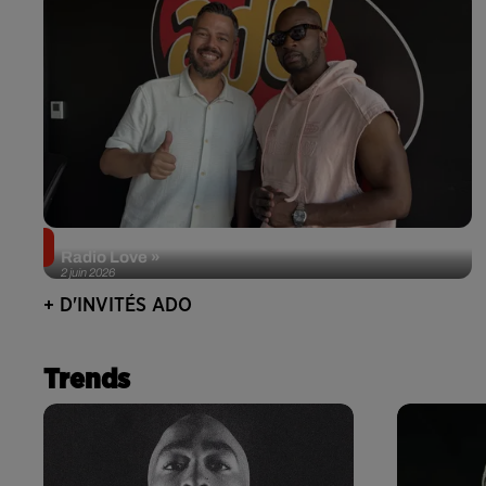
Singuila prend le contrôle d'ADO à l'occasion de «
Radio Love »
2 juin 2026
+ D'INVITÉS ADO
Trends