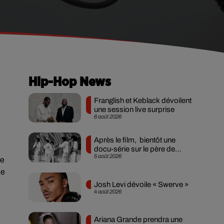
Hip-Hop News
Franglish et Keblack dévoilent
une session live surprise
6 août 2026
Après le film, bientôt une
docu-série sur le père de
5 août 2026
Michael Jackson
se
ne
Josh Levi dévoile « Swerve »
4 août 2026
Ariana Grande prendra une