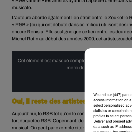
« R&B variété » les artistes ayant la capacité d’être dans
musicale.
L’auteure aborde également lien étroit entre le Zouk et le 
« R&B » (ou qui ont débuté dans ce milieu) utilisent des
encore Ronisia. Elle souligne que ce lien entre les deux g
Michel Rotin
au début des années 2000, cet artiste guade
Cet élément est masqué compte-tenu du refus du dépôt d
merci de nous donner votre acco
Affi
We and
our (447) partn
access information on a 
Oui, il reste des artistes fidèles au R&B
select personalised ad
statistics or combinatio
Aujourd’hui, le R&B tel qu’on le connait est devenu un plu
profiles to select person
tort étiquetée R&B. Cependant, de nouveaux artistes tente
Deliver and present adv
data such as IP address 
musical. On peut par exemple citer Tayc, qui au début de 
requested; Use precise g