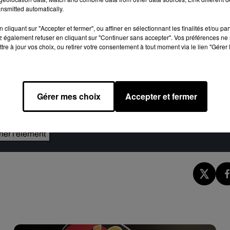
entre le R&B et l’afrobeat.
nsmitted automatically.
r Nov, Robin, Ocevne, Enchantée Julia…
Le R&B fait partie d’Ad
cliquant sur "Accepter et fermer", ou affiner en sélectionnant les finalités et/ou pa
nçais, parce que nous croyons à un renouveau en France, tout co
 également refuser en cliquant sur "Continuer sans accepter". Vos préférences ne 
tre à jour vos choix, ou retirer votre consentement à tout moment via le lien "Gérer 
on d’ensemble on vous conseille le livre de Rhoda
Gérer mes choix
Accepter et fermer
e cookies que vous avez exprimé. Si vous souhaitez l'afficher,
rd en cliquant sur le bouton ci-dessous.
cher l'élément