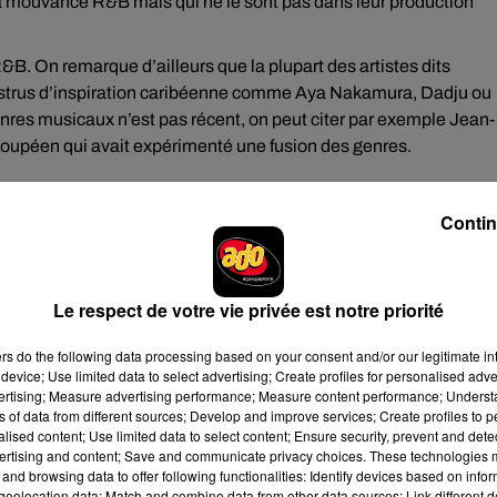
 la mouvance R&B mais qui ne le sont pas dans leur production
R&B. On remarque d’ailleurs que la plupart des artistes dits
 instrus d’inspiration caribéenne comme Aya Nakamura, Dadju ou
enres musicaux n’est pas récent, on peut citer par exemple Jean-
loupéen qui avait expérimenté une fusion des genres.
Contin
e cookies que vous avez exprimé. Si vous souhaitez l'afficher,
rd en cliquant sur le bouton ci-dessous.
Le respect de votre vie privée est notre priorité
cher l'élément
ers
do the following data processing based on your consent and/or our legitimate int
device; Use limited data to select advertising; Create profiles for personalised adver
 !
vertising; Measure advertising performance; Measure content performance; Unders
ns of data from different sources; Develop and improve services; Create profiles to 
s underground, se faisant dépasser par la Pop Urbaine, parfois à
alised content; Use limited data to select content; Ensure security, prevent and detect
nt de reprendre le flambeau et de faire prospérer ce genre
ertising and content; Save and communicate privacy choices. These technologies
and browsing data to offer following functionalities: Identify devices based on infor
sa carrière faisait des sons essentiellement R&B avant de se
eolocation data; Match and combine data from other data sources; Link different de