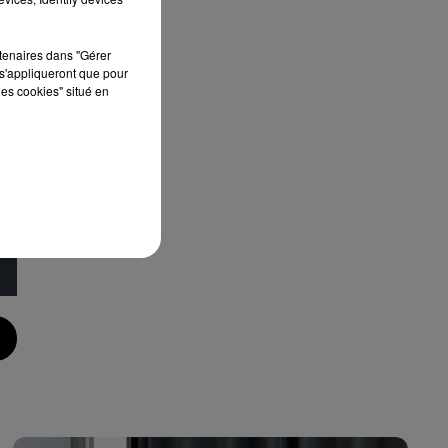
o
rtenaires dans "Gérer
mme
s'appliqueront que pour
les cookies" situé en