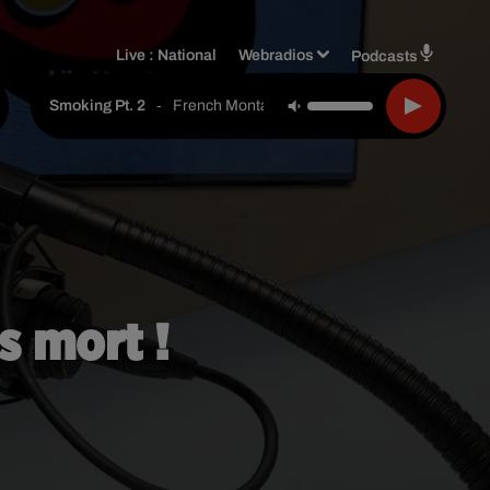
Live :
National
Webradios
Podcasts
-
French Montana Feat. Max B & Rick Ross
Smoking Pt. 2
s mort !