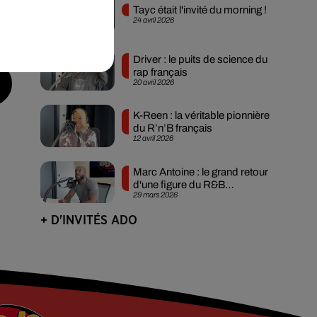
Tayc était l'invité du morning !
24 avril 2026
Driver : le puits de science du
rap français
20 avril 2026
K-Reen : la véritable pionnière
du R’n’B français
12 avril 2026
Marc Antoine : le grand retour
d'une figure du R&B
29 mars 2026
francophone
+ D'INVITÉS ADO