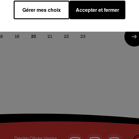
diffusion
3 avril 2024
Gérer mes choix
Accepter et fermer
18
19
20
21
22
23
Design
Olivier Varma