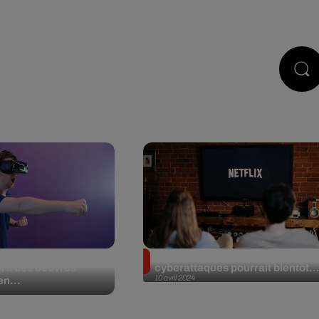
DCASTS
JEUX
RÉGIE PUB
le sélection
Une mise à jour pour éviter les
ra des oeuvres
cyberattaques pourrait bientôt..
10 avril 2024
n...