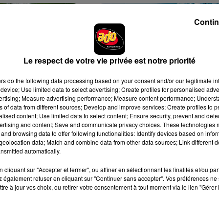
Contin
Le respect de votre vie privée est notre priorité
x pollens : cette
C’est quoi les « Pfas », dont tout
ers
do the following data processing based on your consent and/or our legitimate int
prenante des
le monde parle en ce moment ?
device; Use limited data to select advertising; Create profiles for personalised adver
5 avril 2024
r...
vertising; Measure advertising performance; Measure content performance; Unders
ns of data from different sources; Develop and improve services; Create profiles to 
alised content; Use limited data to select content; Ensure security, prevent and detect
ertising and content; Save and communicate privacy choices. These technologies
and browsing data to offer following functionalities: Identify devices based on infor
eolocation data; Match and combine data from other data sources; Link different de
nsmitted automatically.
cliquant sur "Accepter et fermer", ou affiner en sélectionnant les finalités et/ou pa
 également refuser en cliquant sur "Continuer sans accepter". Vos préférences ne 
tre à jour vos choix, ou retirer votre consentement à tout moment via le lien "Gérer 
plus vieux du monde
Secret Story : de nombreux
ien… et il vient de
internautes déçus du jour de