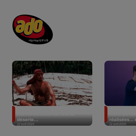
RADIO
ACTU
PO
CONTACT
Ceci n’est pas un film : trois
Cette nouvel
marins échoués sur une île
récompense
déserte...
réalisées… e
12 avril 2024
11 avril 2024