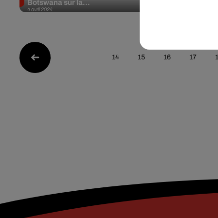
Botswana sur la...
mourir
4 avril 2024
3 avril 2024
14
15
16
17