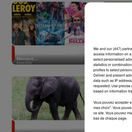
La Chronique ciné d’Iris du 10
Allergies au
We and
our (447) partn
avril : "S.O.S. Fantômes : La
méthode sur
access information on a 
Menace...
Japonais pou
select personalised ad
9 avril 2024
9 avril 2024
statistics or combinatio
profiles to select person
Deliver and present adv
data such as IP address 
requested; Use precise g
based on information tra
Vous pouvez accepter en 
mes choix". Vous pouvez
ce site. Vous pouvez met
bas de chaque page.
Le gouvernement allemand
L’homme le 
dénonce les méthodes du
est venezuél