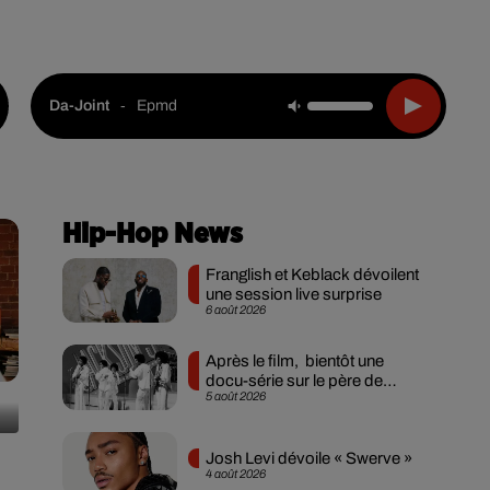
Live :
National
Webradios
Podcasts
-
Epmd
Da-Joint
Hip-Hop News
Franglish et Keblack dévoilent
une session live surprise
6 août 2026
Après le film, bientôt une
docu-série sur le père de
5 août 2026
Michael Jackson
.
Josh Levi dévoile « Swerve »
4 août 2026