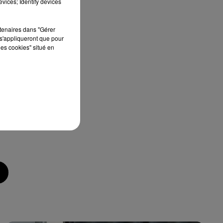
vices; Identify devices
ns
rtenaires dans "Gérer
s'appliqueront que pour
ser
les cookies" situé en
on