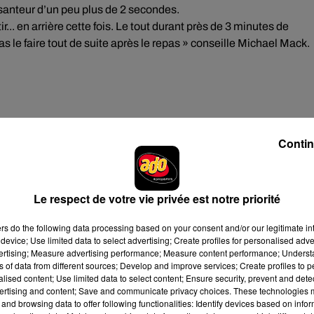
esanteur d’un peu plus de 2 secondes.
... en arrière cette fois. Le tout durant près de 3 minutes de
pas le faire tout de suite après le repas » conseille Michael Mack.
isiteurs à partir de cette date ! 🎢 Préparez-vous à vivre le fris
Contin
e plus raide du monde ! 👊🎤
pic.twitter.com/V1kEJsnig1
4
Le respect de votre vie privée est notre priorité
ers
do the following data processing based on your consent and/or our legitimate int
ts ambitieux d’Europa-Park, qui vise à offrir des expériences
device; Use limited data to select advertising; Create profiles for personalised adver
vertising; Measure advertising performance; Measure content performance; Unders
’attraction le plus visité d’Europe, juste derrière Disneyland Pari
ns of data from different sources; Develop and improve services; Create profiles to 
nfluence en tant que constructeur d’attractions, présentant par 
alised content; Use limited data to select content; Ensure security, prevent and detect
nt Roland Mack est « certain » qu’ils pourront « en construire
ertising and content; Save and communicate privacy choices. These technologies
and browsing data to offer following functionalities: Identify devices based on infor