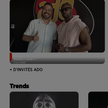
Singuila prend le contrôle d'ADO à l'occasion de «
Radio Love »
2 juin 2026
+ D'INVITÉS ADO
Trends