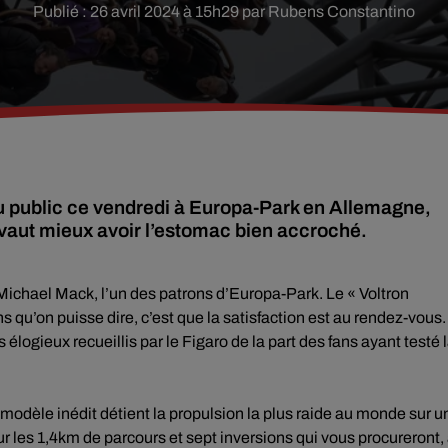
Publié : 26 avril 2024 à 15h29 par Rubens Constantino
u public ce vendredi à Europa-Park en Allemagne,
r, vaut mieux avoir l’estomac bien accroché.
 Michael Mack, l’un des patrons d’Europa-Park. Le « Voltron
s qu’on puisse dire, c’est que la satisfaction est au rendez-vous.
 élogieux recueillis par le Figaro de la part des fans ayant testé 
e modèle inédit détient la propulsion la plus raide au monde sur u
r les 1,4km de parcours et sept inversions qui vous procureront,