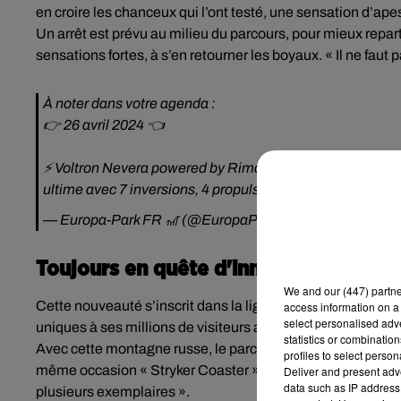
en croire les chanceux qui l’ont testé, une sensation d’ap
Un arrêt est prévu au milieu du parcours, pour mieux repartir
sensations fortes, à s’en retourner les boyaux. « Il ne faut 
À noter dans votre agenda :
👉 26 avril 2024 👈
⚡️ Voltron Nevera powered by Rimac sera ouvert à tous les v
ultime avec 7 inversions, 4 propulsions et la propulsion l
— Europa-Park FR 🎢 (@EuropaParkFR)
March 21, 202
Toujours en quête d'innovation
We and
our (447) partn
Cette nouveauté s’inscrit dans la lignée des investissemen
access information on a 
select personalised ad
uniques à ses millions de visiteurs annuels. C’est le parc d
statistics or combinatio
Avec cette montagne russe, le parc élargit également son i
profiles to select person
même occasion « Stryker Coaster », son nouveau modèle do
Deliver and present adv
data such as IP address 
plusieurs exemplaires ».