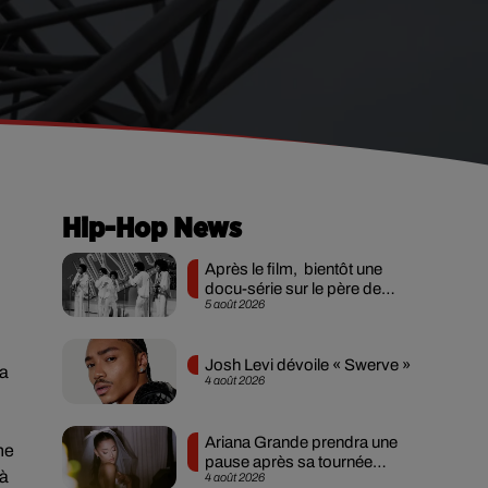
Hip-Hop News
Après le film, bientôt une
docu-série sur le père de
5 août 2026
Michael Jackson
Josh Levi dévoile « Swerve »
la
4 août 2026
Ariana Grande prendra une
ne
pause après sa tournée
 à
4 août 2026
mondiale