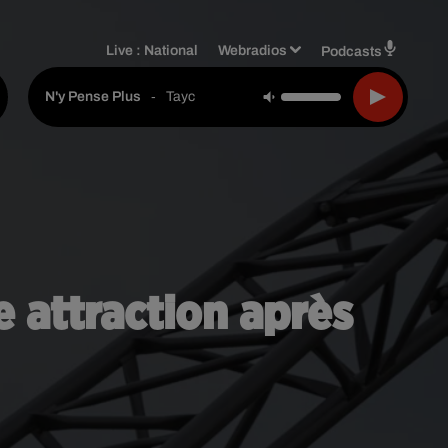
Live :
National
Webradios
Podcasts
-
Tayc
N'y Pense Plus
 attraction après