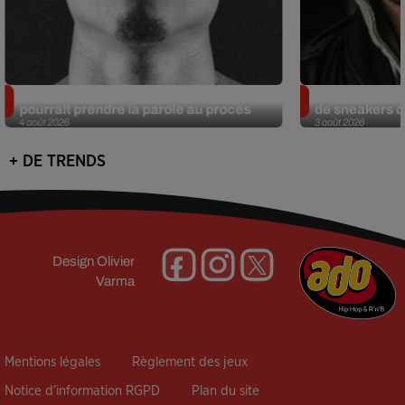
Meurtre de Tupac : Suge Knight
Eminem met a
pourrait prendre la parole au procès
de sneakers de
4 août 2026
3 août 2026
+ DE TRENDS
Design
Olivier
Varma
Mentions légales
Règlement des jeux
Notice d’information RGPD
Plan du site