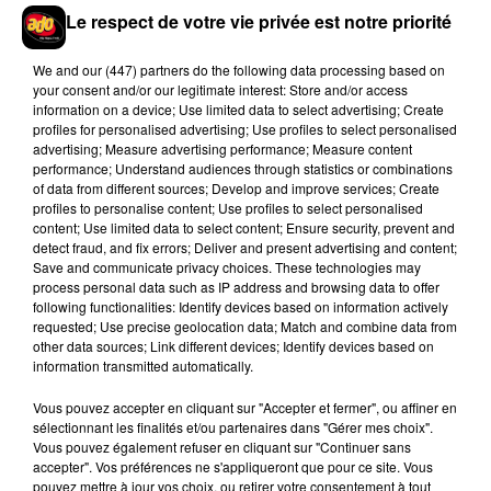
25. 3 rouleaux papier cadeau
Le respect de votre vie privée est notre priorité
26. Un chapelet
27. Un balai
We and
our (447) partners
do the following data processing based on
28. Une (seule) botte de pluie
your consent and/or our legitimate interest: Store and/or access
29. Une bouteille d’Oasis 2L
information on a device; Use limited data to select advertising; Create
profiles for personalised advertising; Use profiles to select personalised
30. Une veste de costume
advertising; Measure advertising performance; Measure content
performance; Understand audiences through statistics or combinations
of data from different sources; Develop and improve services; Create
profiles to personalise content; Use profiles to select personalised
content; Use limited data to select content; Ensure security, prevent and
Hip-Hop News
detect fraud, and fix errors; Deliver and present advertising and content;
Save and communicate privacy choices. These technologies may
process personal data such as IP address and browsing data to offer
following functionalities: Identify devices based on information actively
Brent Faiyaz a le cœur brisé dans son
requested; Use precise geolocation data; Match and combine data from
nouveau clip
other data sources; Link different devices; Identify devices based on
7 août 2026
information transmitted automatically.
Vous pouvez accepter en cliquant sur "Accepter et fermer", ou affiner en
sélectionnant les finalités et/ou partenaires dans "Gérer mes choix".
Vous pouvez également refuser en cliquant sur "Continuer sans
accepter". Vos préférences ne s'appliqueront que pour ce site. Vous
Rihanna de retour en studio ? A$AP
pouvez mettre à jour vos choix, ou retirer votre consentement à tout
Rocky relance l'espoir des fans