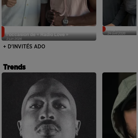
Singuila prend le contrôle d'ADO à
Tayc était l'in
24 avril 2026
l'occasion de « Radio Love »
2 juin 2026
+ D'INVITÉS ADO
Trends