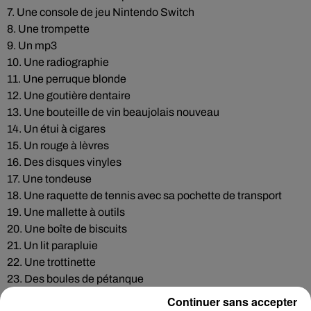
7. Une console de jeu Nintendo Switch
8. Une trompette
9. Un mp3
10. Une radiographie
11. Une perruque blonde
12. Une goutière dentaire
13. Une bouteille de vin beaujolais nouveau
14. Un étui à cigares
15. Un rouge à lèvres
16. Des disques vinyles
17. Une tondeuse
18. Une raquette de tennis avec sa pochette de transport
19. Une mallette à outils
20. Une boîte de biscuits
21. Un lit parapluie
22. Une trottinette
23. Des boules de pétanque
24. Un hérisson en peluche
Continuer sans accepter