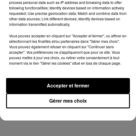
process personal data such as IP address and browsing data to offer
293
following functionalities: Identify devices based on information actively
requested; Use precise geolocation data; Match and combine data from
Horoscope G ¿½meaux - Clin d'oeil
other data sources; Link different devices; Identify devices based on
information transmitted automatically.
Soyez moins pédant, en ne disant pas tout ce que vous
savez.
Vous pouvez accepter en cliquant sur "Accepter et fermer", ou affiner en
sélectionnant les finalités et/ou partenaires dans "Gérer mes choix".
Vous pouvez également refuser en cliquant sur "Continuer sans
|
|
Horoscope 2026
Tarot gratuit
Horoscope quotidien
accepter". Vos préférences ne s'appliqueront que pour ce site. Vous
(C) AsiaFlash.com
pouvez mettre à jour vos choix, ou retirer votre consentement à tout
moment via le lien "Gérer les cookies" situé en bas de chaque page.
Horoscope hebdomadaire Gï¿½meaux
(Lundi 3 -- Dimanche 9 Aoï¿½t 2026)
Accepter et fermer
Gérer mes choix