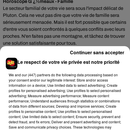
Horoscope G ¿½meaux - Famille
Le secteur familial de votre vie sera sous l'impact délicat de
Pluton. Cela ne veut pas dire que votre vie de famille sera
sérieusement menacée. Mais il est fort possible que certains
d'entre vous soient confrontés à quelques conflits avec leurs
proches. N'en faites pas une montagne, et tâchez de trouver
une solution satisfaisante pour tous.
Continuer sans accepter
Horoscope G ¿½meaux - Vie sociale
Le respect de votre vie privée est notre priorité
Ne soyez pas si rigide ! "On ne vit qu'en laissant vivre"
(Wolfgang Goethe). L'excès de principes rend cruels les gens
We and
our (447) partners
do the following data processing based on
les mieux intentionnés. Soyez sévère envers vous-mêmes,
your consent and/or our legitimate interest: Store and/or access
mais tolérant envers les autres.
information on a device; Use limited data to select advertising; Create
profiles for personalised advertising; Use profiles to select personalised
advertising; Measure advertising performance; Measure content
Horoscope G ¿½meaux - Citation du jour
performance; Understand audiences through statistics or combinations
Qui ne peut moissonner, qu'il se contente de glaner
of data from different sources; Develop and improve services; Create
profiles to personalise content; Use profiles to select personalised
(proverbe français).
content; Use limited data to select content; Ensure security, prevent and
detect fraud, and fix errors; Deliver and present advertising and content;
Horoscope G ¿½meaux - Nombre de chance
Save and communicate privacy choices. These technologies may