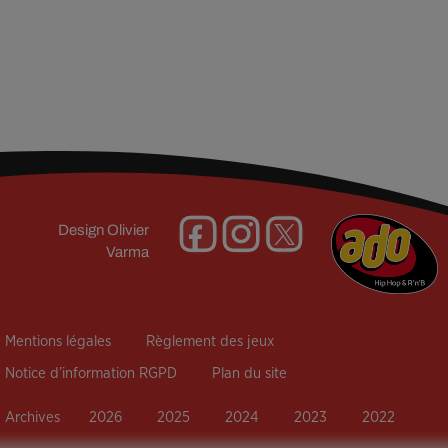
Design
Olivier
Varma
Mentions légales
Règlement des jeux
Notice d’information RGPD
Plan du site
Archives
2026
2025
2024
2023
2022