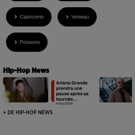
Capricorne
Verseau
Poissons
Hip-Hop News
Rim’K revient
bien entouré
dans son
nouvel EP
3 août 2026
« Soleil de
minuit »
+ DE HIP-HOP NEWS