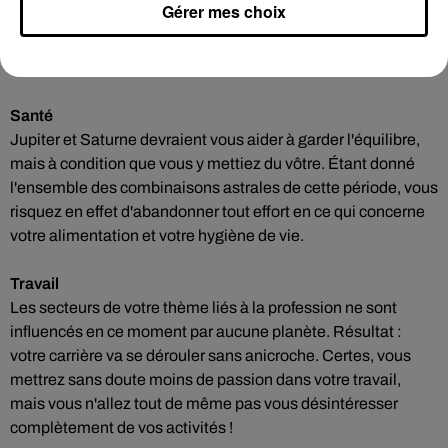
Gérer mes choix
temps d'étudier attentivement toutes les possibilités qui
s'offrent à vous avant de vous décider, et même demandez
conseil à un professionnel.
Santé
Jupiter et Saturne devraient vous aider à garder l'équilibre,
mais à condition que vous y mettiez du vôtre. Étant donné
l'ensemble des combinaisons astrales de cette période, vous
risquez en effet d'abandonner tout effort en ce qui concerne
votre alimentation et votre hygiène de vie.
Travail
Les secteurs de votre thème liés à la profession ne sont
influencés en ce moment par aucune planète. Résultat :
votre carrière va se dérouler sans anicroche. Certes, vous
mettrez sans doute moins de passion dans votre travail,
mais vous n'allez tout de même pas vous désintéresser
complètement de vos activités !