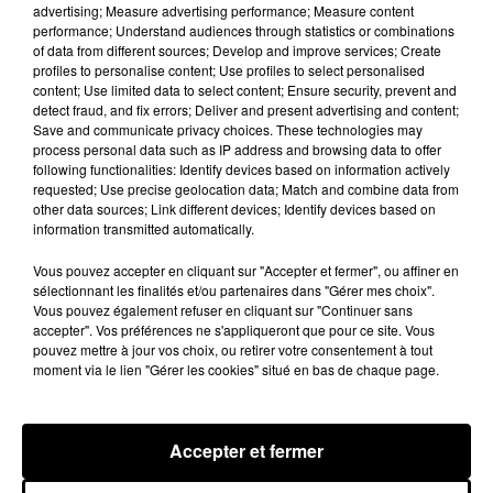
advertising; Measure advertising performance; Measure content
performance; Understand audiences through statistics or combinations
of data from different sources; Develop and improve services; Create
Amour
profiles to personalise content; Use profiles to select personalised
content; Use limited data to select content; Ensure security, prevent and
Couples :
Vous retrouverez l'enthousiasme et la passion des
detect fraud, and fix errors; Deliver and present advertising and content;
débuts de votre union. Vous aurez l'art de surprendre à tout
Save and communicate privacy choices. These technologies may
moment votre bien-aimé(e). En prime, vous lui préparerez un
process personal data such as IP address and browsing data to offer
following functionalities: Identify devices based on information actively
petit cocktail de sensualité brûlante et d'humour ravageur qui
requested; Use precise geolocation data; Match and combine data from
l'enivrera.
other data sources; Link different devices; Identify devices based on
information transmitted automatically.
Célibataires :
La planète Vénus vous donnera une grande
Vous pouvez accepter en cliquant sur "Accepter et fermer", ou affiner en
envie de sortir, de vous montrer plus ouvert, plus sociable.
sélectionnant les finalités et/ou partenaires dans "Gérer mes choix".
Ainsi, vous évoluerez dans un climat favorable aux
Vous pouvez également refuser en cliquant sur "Continuer sans
rencontres et aux amitiés qui déboucheront facilement et
accepter". Vos préférences ne s'appliqueront que pour ce site. Vous
pouvez mettre à jour vos choix, ou retirer votre consentement à tout
rapidement sur l'amour.
moment via le lien "Gérer les cookies" situé en bas de chaque page.
Argent
Le présent mouvement astral vous incitera à équilibrer votre
Accepter et fermer
budget, voire, pour certains d'entre vous, à améliorer vos
revenus. Si vous avez des économies à placer, prenez le