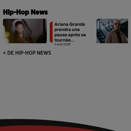
Hip-Hop News
Ariana Grande
prendra une
pause après sa
tournée
4 août 2026
mondiale
+ DE HIP-HOP NEWS