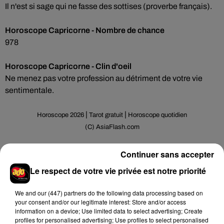
Il n'est si sage qui ne fasse des sottises (proverbe français).
Horoscope Capricorne - Nombre de chance
978
Horoscope Capricorne - Clin d'oeil
Ne menez pas votre profession au détriment de votre vie
sentimentale.
|
|
Horoscope 2026
Tarot gratuit
Horoscope quotidien
(C) AsiaFlash.com
Continuer sans accepter
Horoscope hebdomadaire Capricorne
Le respect de votre vie privée est notre priorité
(Lundi 3 -- Dimanche 9 Aoï¿½t 2026)
We and
our (447) partners
do the following data processing based on
your consent and/or our legitimate interest: Store and/or access
information on a device; Use limited data to select advertising; Create
profiles for personalised advertising; Use profiles to select personalised