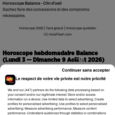
Horoscope Balance - Clin d'oeil
Sachez faire des concessions et des compromis
nécessaires.
|
|
Horoscope 2026
Tarot gratuit
Horoscope quotidien
(C) AsiaFlash.com
Horoscope hebdomadaire Balance
(Lundi 3 -- Dimanche 9 Aoï¿½t 2026)
Continuer sans accepter
Le respect de votre vie privée est notre priorité
We and
our (447) partners
do the following data processing based on
your consent and/or our legitimate interest: Store and/or access
information on a device; Use limited data to select advertising; Create
Amour
profiles for personalised advertising; Use profiles to select personalised
Couples :
Votre vie conjugale devrait être passionnante en
advertising; Measure advertising performance; Measure content
cette période. Au programme : désir et passion au top
performance; Understand audiences through statistics or combinations