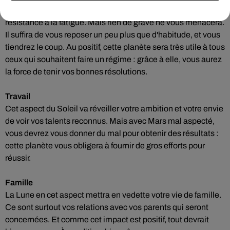
Saturne va légèrement affaiblir votre tonus et votre
résistance à la fatigue. Mais rien de grave ne vous menacera.
Il suffira de vous reposer un peu plus que d'habitude, et vous
tiendrez le coup. Au positif, cette planète sera très utile à tous
ceux qui souhaitent faire un régime : grâce à elle, vous aurez
la force de tenir vos bonnes résolutions.
Travail
Cet aspect du Soleil va réveiller votre ambition et votre envie
de voir vos talents reconnus. Mais avec Mars mal aspecté,
vous devrez vous donner du mal pour obtenir des résultats :
cette planète vous obligera à fournir de gros efforts pour
réussir.
Famille
La Lune en cet aspect mettra en vedette votre vie de famille.
Ce sont surtout vos relations avec vos parents qui seront
concernées. Et comme cet impact est positif, tout devrait