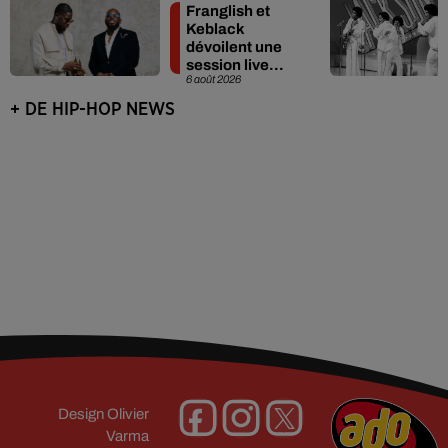
Franglish et
Keblack
dévoilent une
session live
6 août 2026
surprise
+ DE HIP-HOP NEWS
Design
Olivier
Varma