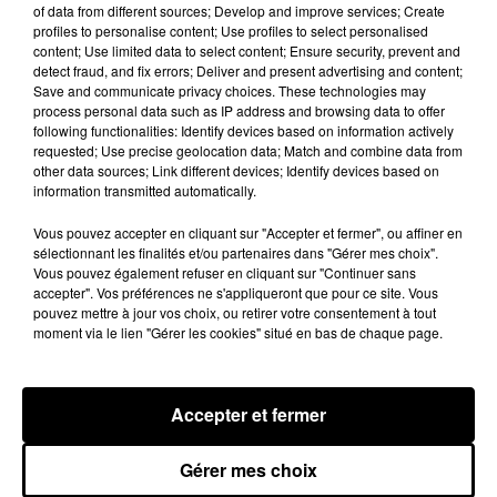
of data from different sources; Develop and improve services; Create
niveau. Mais attention : vous devrez vous méfier de l'impact
profiles to personalise content; Use profiles to select personalised
de la Lune, qui pourra vous rendre trop exigeant.
content; Use limited data to select content; Ensure security, prevent and
detect fraud, and fix errors; Deliver and present advertising and content;
Save and communicate privacy choices. These technologies may
Célibataires :
Le climat de la période laissera la place à
process personal data such as IP address and browsing data to offer
toutes les ambigu tés dans le domaine amoureux. Vous
following functionalities: Identify devices based on information actively
aurez bien souvent l'impression qu'ailleurs et plus tard sont
requested; Use precise geolocation data; Match and combine data from
other data sources; Link different devices; Identify devices based on
préférables à ici et maintenant. Il faut savoir que "dans le
information transmitted automatically.
champ d'autrui, la moisson est toujours plus belle" (Ovide).
Alors, ne lâchez pas la proie pour l'ombre.
Vous pouvez accepter en cliquant sur "Accepter et fermer", ou affiner en
sélectionnant les finalités et/ou partenaires dans "Gérer mes choix".
Vous pouvez également refuser en cliquant sur "Continuer sans
Argent
accepter". Vos préférences ne s'appliqueront que pour ce site. Vous
Vous préférerez remplir votre bas de laine, et vous aurez
pouvez mettre à jour vos choix, ou retirer votre consentement à tout
raison. L'heure sera manifestement à l'économie. Pour
moment via le lien "Gérer les cookies" situé en bas de chaque page.
certains natifs, dépenses imprévues et importantes ; pour
d'autres, des complications apparemment inextricables à
Accepter et fermer
propos d'un héritage, d'une succession, ou de tout ce qui
touche le patrimoine.
Gérer mes choix
Santé