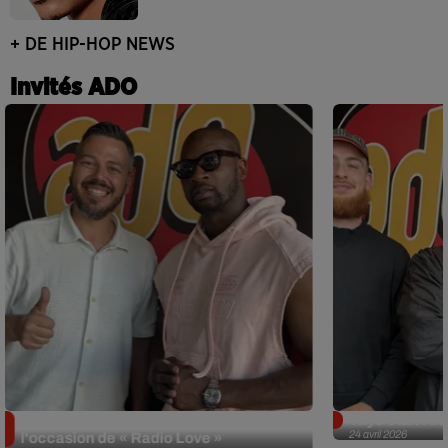
+ DE HIP-HOP NEWS
Invités ADO
Singuila prend le contrôle d'ADO à
Tayc était l'in
24 avril 2026
l'occasion de « Radio Love »