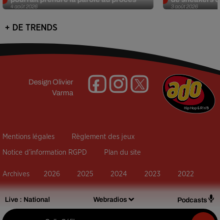
4 août 2026
3 août 2026
+ DE TRENDS
Design
Olivier
Varma
Mentions légales
Règlement des jeux
Notice d’information RGPD
Plan du site
Archives
2026
2025
2024
2023
2022
Live :
National
Webradios
Podcasts