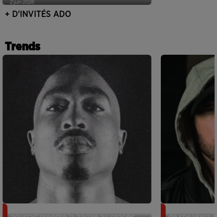
2 juin 2026
+ D'INVITÉS ADO
Trends
Meurtre de Tupac : Suge Knight
Eminem met a
pourrait prendre la parole au procès
de sneakers de