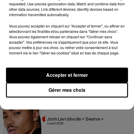
dansant de l’année
requested; Use precise geolocation data; Match and combine data from
7 août 2026
other data sources; Link different devices; Identify devices based on
information transmitted automatically.
Vous pouvez accepter en cliquant sur "Accepter et fermer", ou affiner en
sélectionnant les finalités et/ou partenaires dans "Gérer mes choix".
Vous pouvez également refuser en cliquant sur "Continuer sans
Franglish et Keblack dévoilent une
accepter". Vos préférences ne s'appliqueront que pour ce site. Vous
session live surprise
6 août 2026
pouvez mettre à jour vos choix, ou retirer votre consentement à tout
moment via le lien "Gérer les cookies" situé en bas de chaque page.
Accepter et fermer
Après le film, bientôt une docu-série sur
le père de Michael Jackson
5 août 2026
Gérer mes choix
Josh Levi dévoile « Swerve »
4 août 2026