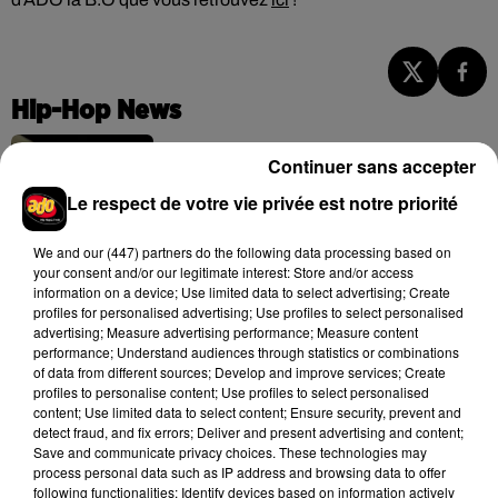
Hip-Hop News
Continuer sans accepter
Brent Faiyaz a le cœur brisé dans son
Le respect de votre vie privée est notre priorité
nouveau clip
7 août 2026
We and
our (447) partners
do the following data processing based on
your consent and/or our legitimate interest: Store and/or access
information on a device; Use limited data to select advertising; Create
profiles for personalised advertising; Use profiles to select personalised
advertising; Measure advertising performance; Measure content
Rihanna de retour en studio ? A$AP
performance; Understand audiences through statistics or combinations
Rocky relance l'espoir des fans
of data from different sources; Develop and improve services; Create
7 août 2026
profiles to personalise content; Use profiles to select personalised
content; Use limited data to select content; Ensure security, prevent and
detect fraud, and fix errors; Deliver and present advertising and content;
Save and communicate privacy choices. These technologies may
process personal data such as IP address and browsing data to offer
Tayc et Didi B dévoilent le single le plus
following functionalities: Identify devices based on information actively