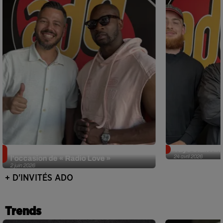
Singuila prend le contrôle d'ADO à
Tayc était l'in
24 avril 2026
l'occasion de « Radio Love »
2 juin 2026
+ D'INVITÉS ADO
Trends