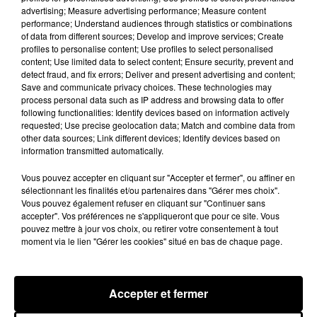
advertising; Measure advertising performance; Measure content
performance; Understand audiences through statistics or combinations
of data from different sources; Develop and improve services; Create
Tayc et Didi B dévoilent le single le plus
profiles to personalise content; Use profiles to select personalised
dansant de l’année
7 août 2026
content; Use limited data to select content; Ensure security, prevent and
detect fraud, and fix errors; Deliver and present advertising and content;
Save and communicate privacy choices. These technologies may
process personal data such as IP address and browsing data to offer
following functionalities: Identify devices based on information actively
requested; Use precise geolocation data; Match and combine data from
Franglish et Keblack dévoilent une
other data sources; Link different devices; Identify devices based on
session live surprise
information transmitted automatically.
6 août 2026
Vous pouvez accepter en cliquant sur "Accepter et fermer", ou affiner en
sélectionnant les finalités et/ou partenaires dans "Gérer mes choix".
Vous pouvez également refuser en cliquant sur "Continuer sans
accepter". Vos préférences ne s'appliqueront que pour ce site. Vous
Après le film, bientôt une docu-série sur
pouvez mettre à jour vos choix, ou retirer votre consentement à tout
le père de Michael Jackson
moment via le lien "Gérer les cookies" situé en bas de chaque page.
5 août 2026
Accepter et fermer