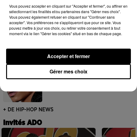
session live surprise
Vous pouvez accepter en cliquant sur "Accepter et fermer", ou affiner en
6 août 2026
sélectionnant les finalités et/ou partenaires dans "Gérer mes choix".
Vous pouvez également refuser en cliquant sur "Continuer sans
accepter". Vos préférences ne s'appliqueront que pour ce site. Vous
pouvez mettre à jour vos choix, ou retirer votre consentement à tout
moment via le lien "Gérer les cookies" situé en bas de chaque page.
Après le film, bientôt une docu-série sur
le père de Michael Jackson
5 août 2026
Accepter et fermer
Gérer mes choix
Josh Levi dévoile « Swerve »
4 août 2026
+ DE HIP-HOP NEWS
Invités ADO