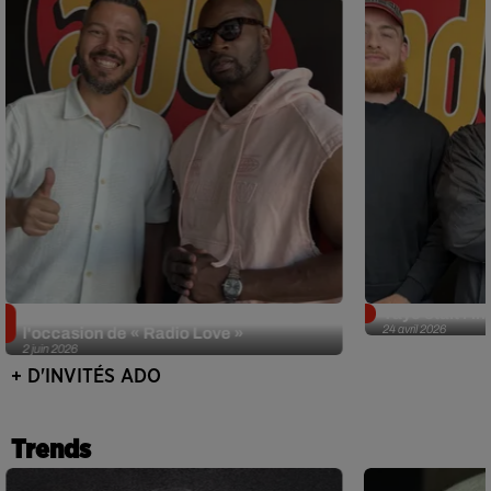
Singuila prend le contrôle d'ADO à
Tayc était l'in
24 avril 2026
l'occasion de « Radio Love »
2 juin 2026
+ D'INVITÉS ADO
Trends