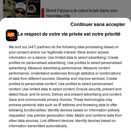
Brent Faiyaz a le cœur brisé dans son
nouveau clip
7 août 2026
Continuer sans accepter
Le respect de votre vie privée est notre priorité
We and
our (447) partners
do the following data processing based on
Rihanna de retour en studio ? A$AP
your consent and/or our legitimate interest: Store and/or access
Rocky relance l'espoir des fans
information on a device; Use limited data to select advertising; Create
7 août 2026
profiles for personalised advertising; Use profiles to select personalised
advertising; Measure advertising performance; Measure content
performance; Understand audiences through statistics or combinations
of data from different sources; Develop and improve services; Create
profiles to personalise content; Use profiles to select personalised
content; Use limited data to select content; Ensure security, prevent and
Tayc et Didi B dévoilent le single le plus
detect fraud, and fix errors; Deliver and present advertising and content;
dansant de l’année
7 août 2026
Save and communicate privacy choices. These technologies may
process personal data such as IP address and browsing data to offer
following functionalities: Identify devices based on information actively
requested; Use precise geolocation data; Match and combine data from
other data sources; Link different devices; Identify devices based on
information transmitted automatically.
Franglish et Keblack dévoilent une