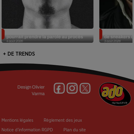
Meurtre de Tupac : Suge Knight
Eminem met a
pourrait prendre la parole au procès
de sneakers de
4 août 2026
3 août 2026
+ DE TRENDS
Design
Olivier
Varma
Mentions légales
Règlement des jeux
Notice d’information RGPD
Plan du site