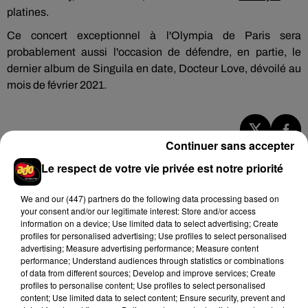
platines.
Ce concert exceptionnel à l'Olympia de Paris sera
probablement aussi l'occasion de défendre, en partie, le
dernier album de Singuila en date, Docteur Love, dévoilé au
mois de février 2021.
Continuer sans accepter
Hip-Hop News
Le respect de votre vie privée est notre priorité
We and
our (447) partners
do the following data processing based on
Brent Faiyaz a le cœur brisé dans son
your consent and/or our legitimate interest: Store and/or access
nouveau clip
information on a device; Use limited data to select advertising; Create
7 août 2026
profiles for personalised advertising; Use profiles to select personalised
advertising; Measure advertising performance; Measure content
performance; Understand audiences through statistics or combinations
of data from different sources; Develop and improve services; Create
profiles to personalise content; Use profiles to select personalised
Rihanna de retour en studio ? A$AP
content; Use limited data to select content; Ensure security, prevent and
Rocky relance l'espoir des fans