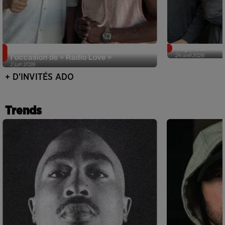
Singuila prend le contrôle d'ADO à
Tayc était l'in
24 avril 2026
l'occasion de « Radio Love »
2 juin 2026
+ D'INVITÉS ADO
Trends