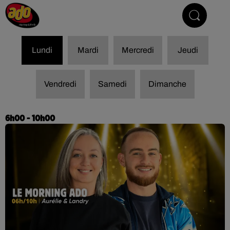
Hip Hop & R'n'B
Lundi
Mardi
Mercredi
Jeudi
Vendredi
Samedi
Dimanche
6h00 - 10h00