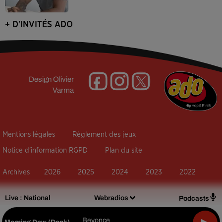
+ D'INVITÉS ADO
Design
Olivier
Varma
Mentions légales
Règlement des jeux
Notice d’information RGPD
Plan du site
Archives
2026
2025
2024
2023
2022
Live :
National
Webradios
Podcasts
Beyonce