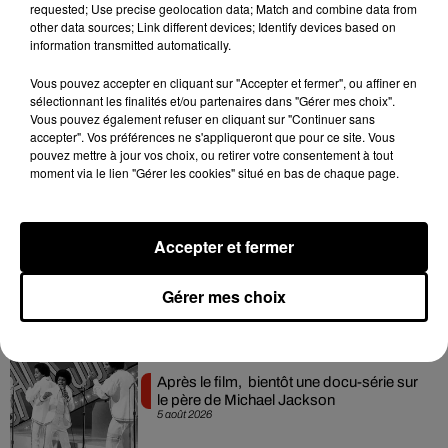
Rocky relance l'espoir des fans
requested; Use precise geolocation data; Match and combine data from
7 août 2026
other data sources; Link different devices; Identify devices based on
information transmitted automatically.
Vous pouvez accepter en cliquant sur "Accepter et fermer", ou affiner en
sélectionnant les finalités et/ou partenaires dans "Gérer mes choix".
Tayc et Didi B dévoilent le single le plus
Vous pouvez également refuser en cliquant sur "Continuer sans
dansant de l’année
accepter". Vos préférences ne s'appliqueront que pour ce site. Vous
7 août 2026
pouvez mettre à jour vos choix, ou retirer votre consentement à tout
moment via le lien "Gérer les cookies" situé en bas de chaque page.
Accepter et fermer
Franglish et Keblack dévoilent une
session live surprise
6 août 2026
Gérer mes choix
Après le film, bientôt une docu-série sur
le père de Michael Jackson
5 août 2026