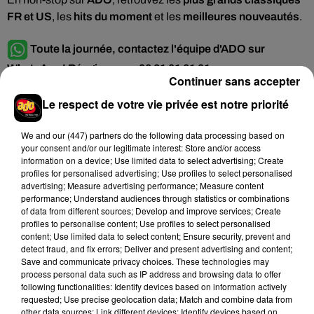
FR et US
, les
hits du moment
et les
meilleures nouveautés
.
Toute la journée, contactez l'équipe d'ADO sur
WhatsApp ! Réagissez au 06 61 01 61 01.
Continuer sans accepter
À gagner sur ADO
Le respect de votre vie privée est notre priorité
We and
our (447) partners
do the following data processing based on
your consent and/or our legitimate interest: Store and/or access
information on a device; Use limited data to select advertising; Create
profiles for personalised advertising; Use profiles to select personalised
advertising; Measure advertising performance; Measure content
performance; Understand audiences through statistics or combinations
of data from different sources; Develop and improve services; Create
profiles to personalise content; Use profiles to select personalised
content; Use limited data to select content; Ensure security, prevent and
detect fraud, and fix errors; Deliver and present advertising and content;
Save and communicate privacy choices. These technologies may
process personal data such as IP address and browsing data to offer
following functionalities: Identify devices based on information actively
requested; Use precise geolocation data; Match and combine data from
other data sources; Link different devices; Identify devices based on