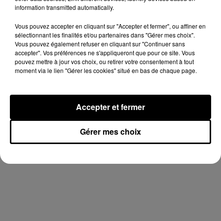
information transmitted automatically.
+ DE JEUX
Vous pouvez accepter en cliquant sur "Accepter et fermer", ou affiner en
sélectionnant les finalités et/ou partenaires dans "Gérer mes choix".
Vous pouvez également refuser en cliquant sur "Continuer sans
Hip-Hop News
accepter". Vos préférences ne s'appliqueront que pour ce site. Vous
pouvez mettre à jour vos choix, ou retirer votre consentement à tout
moment via le lien "Gérer les cookies" situé en bas de chaque page.
Franglish et
Keblack
dévoilent une
session live
Accepter et fermer
6 août 2026
surprise
+ DE HIP-HOP NEWS
Gérer mes choix