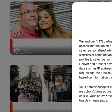
Son parcours sur Ado, ses
“Je n’ai mêm
We and
our (447) partn
premiers sons Hip-Hop… Bess,
avec elle” : 
access information on a 
pilier...
premières..
select personalised ad
19 janvier 2023
12 janvier 2023
statistics or combinatio
profiles to select person
Deliver and present adv
data such as IP address 
requested; Use precise g
based on information tra
Vous pouvez accepter en 
mes choix". Vous pouvez
ce site. Vous pouvez met
bas de chaque page.
Fabrice Blind, animateur de
« Elle a eu p
1982 à 1996 : l’homme aux
vomisse des