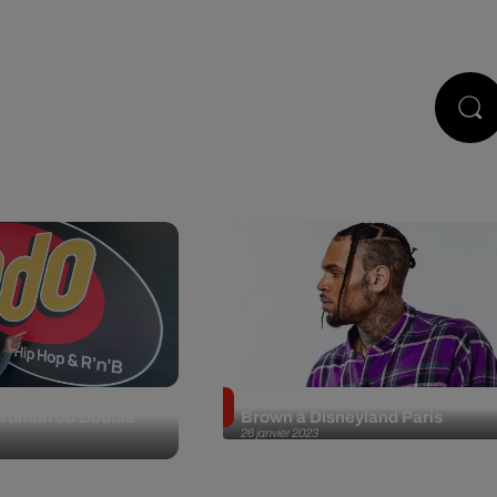
DCASTS
JEUX
RÉGIE PUB
né 5.120 euros sur
Le jour où Ado a ramené Chris
cordman du Double
Brown à Disneyland Paris
26 janvier 2023