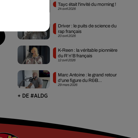
Tayc était l'invité du morning !
24 avril 2026
Driver : le puits de science du
rap français
20 avril 2026
K-Reen : la véritable pionnière
du R’n’B français
12 avril 2026
Marc Antoine : le grand retour
d'une figure du R&B
29 mars 2026
francophone
+ DE #ALDG