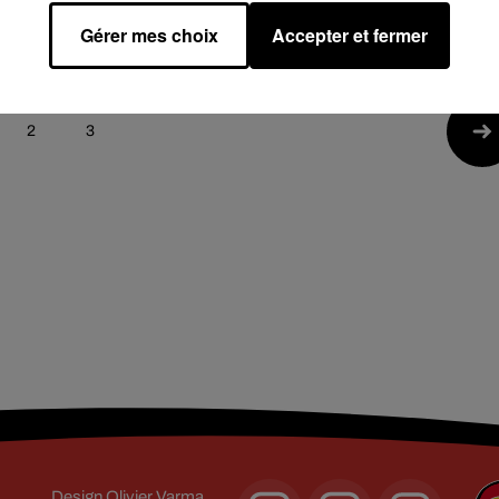
..
Singuila...
2
15 décembre 2022
Gérer mes choix
Accepter et fermer
2
3
Design
Olivier Varma