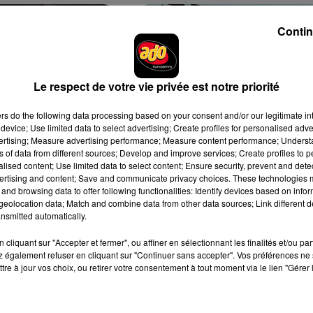
Contin
Le respect de votre vie privée est notre priorité
e pas pris de photo
Mars 1997, quand IAM a voulu
ers
do the following data processing based on your consent and/or our legitimate int
l’une des
révéler l’École du micro d’argent
device; Use limited data to select advertising; Create profiles for personalised adver
.
sur Ado
vertising; Measure advertising performance; Measure content performance; Unders
5 janvier 2023
ns of data from different sources; Develop and improve services; Create profiles to 
alised content; Use limited data to select content; Ensure security, prevent and detect
ertising and content; Save and communicate privacy choices. These technologies
and browsing data to offer following functionalities: Identify devices based on infor
eolocation data; Match and combine data from other data sources; Link different de
nsmitted automatically.
cliquant sur "Accepter et fermer", ou affiner en sélectionnant les finalités et/ou pa
 également refuser en cliquant sur "Continuer sans accepter". Vos préférences ne 
tre à jour vos choix, ou retirer votre consentement à tout moment via le lien "Gérer 
eur que je lui
« Dans la rue, les gens
sus » :
m’appelaient ‘’Mr. sur Ado’’ » :