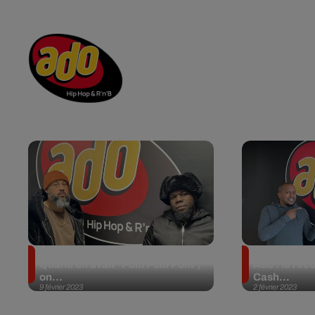
RADIO
ACTU
PO
CONTACT
Factor X est de retour sur Ado : «
Il avait gag
Quand on avait “Pom Pom Pom”,
Ado : le re
on...
Cash...
9 février 2023
2 février 2023