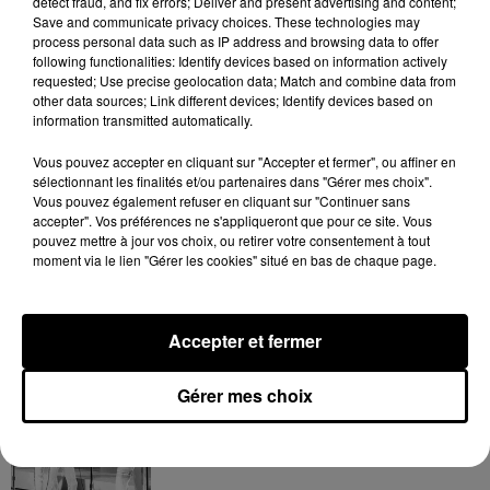
detect fraud, and fix errors; Deliver and present advertising and content;
7 août 2026
Save and communicate privacy choices. These technologies may
process personal data such as IP address and browsing data to offer
following functionalities: Identify devices based on information actively
requested; Use precise geolocation data; Match and combine data from
other data sources; Link different devices; Identify devices based on
information transmitted automatically.
Tayc et Didi B dévoilent le single le plus
dansant de l’année
7 août 2026
Vous pouvez accepter en cliquant sur "Accepter et fermer", ou affiner en
sélectionnant les finalités et/ou partenaires dans "Gérer mes choix".
Vous pouvez également refuser en cliquant sur "Continuer sans
accepter". Vos préférences ne s'appliqueront que pour ce site. Vous
pouvez mettre à jour vos choix, ou retirer votre consentement à tout
moment via le lien "Gérer les cookies" situé en bas de chaque page.
Franglish et Keblack dévoilent une
session live surprise
6 août 2026
Accepter et fermer
Gérer mes choix
Après le film, bientôt une docu-série sur
le père de Michael Jackson
5 août 2026