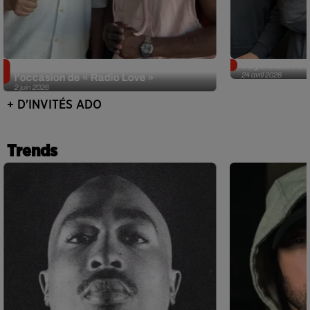
Singuila prend le contrôle d'ADO à
Tayc était l'in
24 avril 2026
l'occasion de « Radio Love »
2 juin 2026
+ D'INVITÉS ADO
Trends