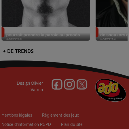
Meurtre de Tupac : Suge Knight
Eminem met a
pourrait prendre la parole au procès
de sneakers de
4 août 2026
3 août 2026
+ DE TRENDS
Design
Olivier
Varma
Mentions légales
Règlement des jeux
Notice d’information RGPD
Plan du site