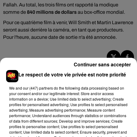
Fallah. Au total, les trois films ont rapporté la modique
somme de
840 millions de dollars
au box-office mondial.
Pour ce quatrième film à venir, Will Smith et Martin Lawrence
seront aussi derrière la caméra, en tant que producteurs.
Pour l'heure, aucune date de sortie n'a été annoncée.
Continuer sans accepter
Hip-Hop News
Le respect de votre vie privée est notre priorité
We and
our (447) partners
do the following data processing based on
Brent Faiyaz a le cœur brisé dans son
your consent and/or our legitimate interest: Store and/or access
nouveau clip
information on a device; Use limited data to select advertising; Create
7 août 2026
profiles for personalised advertising; Use profiles to select personalised
advertising; Measure advertising performance; Measure content
performance; Understand audiences through statistics or combinations
of data from different sources; Develop and improve services; Create
profiles to personalise content; Use profiles to select personalised
Rihanna de retour en studio ? A$AP
content; Use limited data to select content; Ensure security, prevent and
Rocky relance l'espoir des fans