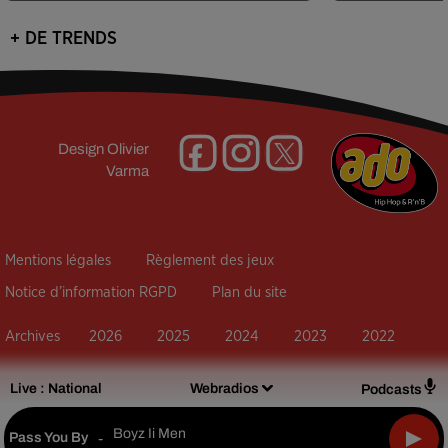
+ DE TRENDS
Design
Olivier
Varma
Mentions légales
Règlement des jeux
Notice d’information RGPD
Plan du site
Archives
2026
2025
2024
2023
2022
Live :
National
Webradios
Podcasts
Boyz Ii Men
Pass You By
-