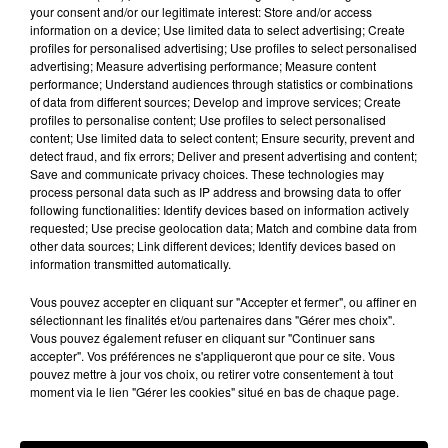
your consent and/or our legitimate interest: Store and/or access
information on a device; Use limited data to select advertising; Create
profiles for personalised advertising; Use profiles to select personalised
advertising; Measure advertising performance; Measure content
Hip-Hop News
performance; Understand audiences through statistics or combinations
of data from different sources; Develop and improve services; Create
profiles to personalise content; Use profiles to select personalised
content; Use limited data to select content; Ensure security, prevent and
Après le film, bientôt une docu-série sur
detect fraud, and fix errors; Deliver and present advertising and content;
le père de Michael Jackson
Save and communicate privacy choices. These technologies may
5 août 2026
process personal data such as IP address and browsing data to offer
following functionalities: Identify devices based on information actively
requested; Use precise geolocation data; Match and combine data from
other data sources; Link different devices; Identify devices based on
information transmitted automatically.
Josh Levi dévoile « Swerve »
Vous pouvez accepter en cliquant sur "Accepter et fermer", ou affiner en
4 août 2026
sélectionnant les finalités et/ou partenaires dans "Gérer mes choix".
Vous pouvez également refuser en cliquant sur "Continuer sans
accepter". Vos préférences ne s'appliqueront que pour ce site. Vous
pouvez mettre à jour vos choix, ou retirer votre consentement à tout
moment via le lien "Gérer les cookies" situé en bas de chaque page.
Ariana Grande prendra une pause après
sa tournée mondiale