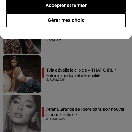
4 août 2026
Accepter et fermer
Gérer mes choix
Rim’K revient bien entouré dans son
nouvel EP « Soleil de minuit »
3 août 2026
Tyla dévoile le clip de « THAT GIRL »
entre animation et sensualité
31 juillet 2026
Ariana Grande se libère dans son nouvel
album « Petals »
31 juillet 2026