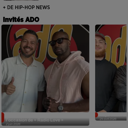
+ DE HIP-HOP NEWS
Invités ADO
Singuila prend le contrôle d'ADO à
Tayc était l'in
24 avril 2026
l'occasion de « Radio Love »
2 juin 2026