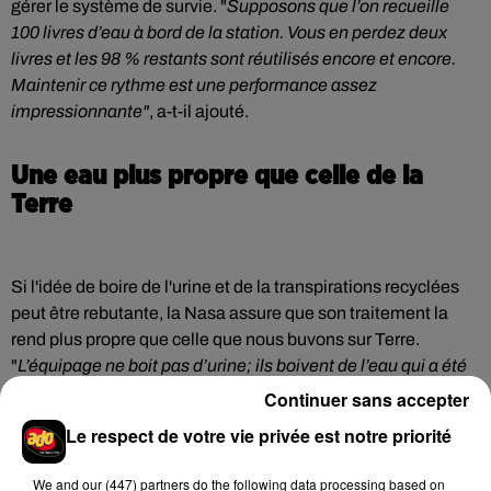
gérer le système de survie. "
Supposons que l’on recueille
100 livres d’eau à bord de la station. Vous en perdez deux
livres et les 98 % restants sont réutilisés encore et encore.
Maintenir ce rythme est une performance assez
impressionnante"
, a-t-il ajouté.
Une eau plus propre que celle de la
Terre
Si l'idée de boire de l'urine et de la transpirations recyclées
peut être rebutante, la Nasa assure que son traitement la
rend plus propre que celle que nous buvons sur Terre.
"
L’équipage ne boit pas d’urine; ils boivent de l’eau qui a été
récupérée, filtrée et nettoyée de sorte qu’elle soit plus propre
Continuer sans accepter
que ce que nous buvons ici sur Terre",
a confirmé Jill
Le respect de votre vie privée est notre priorité
Williamson, responsable des sous-systèmes d’eau de
l’ECLSS.
We and
our (447) partners
do the following data processing based on