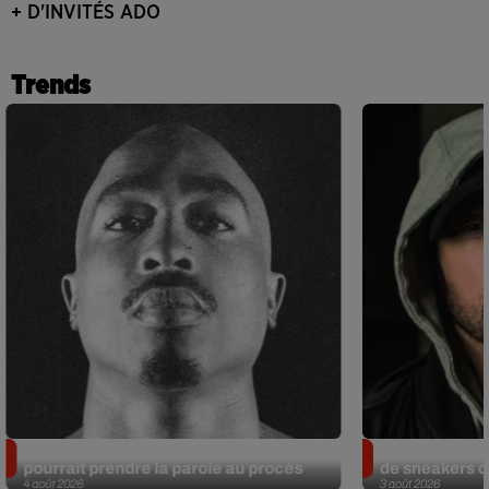
+ D'INVITÉS ADO
Trends
Meurtre de Tupac : Suge Knight
Eminem met a
pourrait prendre la parole au procès
de sneakers de
4 août 2026
3 août 2026