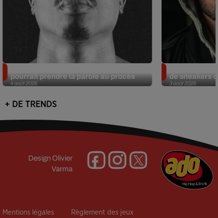
Meurtre de Tupac : Suge Knight
Eminem met a
pourrait prendre la parole au procès
de sneakers de
4 août 2026
3 août 2026
+ DE TRENDS
Design
Olivier
Varma
Mentions légales
Règlement des jeux