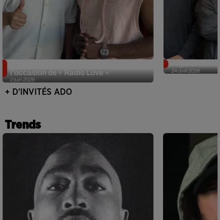
Singuila prend le contrôle d'ADO à
Tayc était l'in
24 avril 2026
l'occasion de « Radio Love »
2 juin 2026
+ D'INVITÉS ADO
Trends