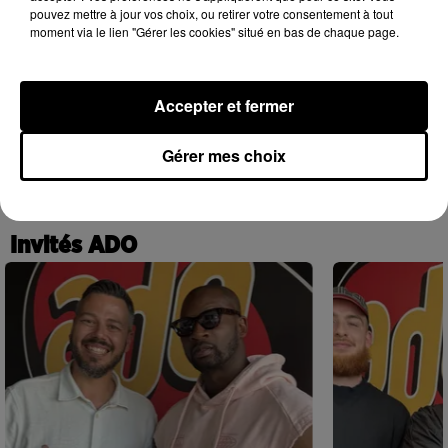
pouvez mettre à jour vos choix, ou retirer votre consentement à tout
moment via le lien "Gérer les cookies" situé en bas de chaque page.
Accepter et fermer
Josh Levi dévoile « Swerve »
4 août 2026
Gérer mes choix
+ DE HIP-HOP NEWS
Invités ADO