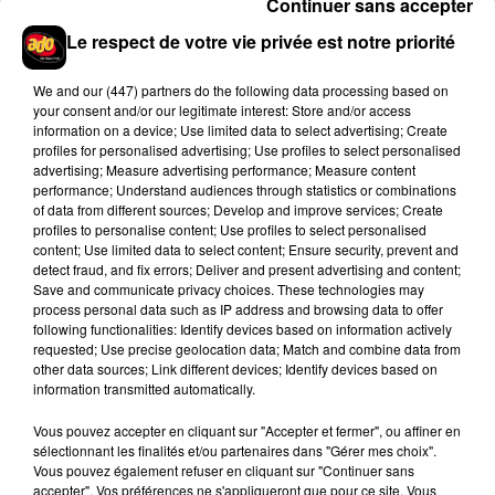
Continuer sans accepter
Rihanna de retour en studio ? A$AP
Rocky relance l'espoir des fans
Le respect de votre vie privée est notre priorité
7 août 2026
We and
our (447) partners
do the following data processing based on
your consent and/or our legitimate interest: Store and/or access
information on a device; Use limited data to select advertising; Create
profiles for personalised advertising; Use profiles to select personalised
Tayc et Didi B dévoilent le single le plus
advertising; Measure advertising performance; Measure content
dansant de l’année
performance; Understand audiences through statistics or combinations
7 août 2026
of data from different sources; Develop and improve services; Create
profiles to personalise content; Use profiles to select personalised
content; Use limited data to select content; Ensure security, prevent and
detect fraud, and fix errors; Deliver and present advertising and content;
Save and communicate privacy choices. These technologies may
process personal data such as IP address and browsing data to offer
Franglish et Keblack dévoilent une
following functionalities: Identify devices based on information actively
session live surprise
6 août 2026
requested; Use precise geolocation data; Match and combine data from
other data sources; Link different devices; Identify devices based on
information transmitted automatically.
Vous pouvez accepter en cliquant sur "Accepter et fermer", ou affiner en
sélectionnant les finalités et/ou partenaires dans "Gérer mes choix".
Après le film, bientôt une docu-série sur
Vous pouvez également refuser en cliquant sur "Continuer sans
le père de Michael Jackson
accepter". Vos préférences ne s'appliqueront que pour ce site. Vous
5 août 2026