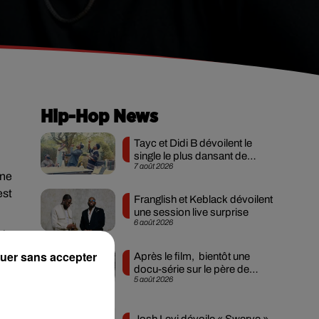
Hip-Hop News
Tayc et Didi B dévoilent le
single le plus dansant de
7 août 2026
l’année
une
est
Franglish et Keblack dévoilent
une session live surprise
6 août 2026
 le
uer sans accepter
Après le film, bientôt une
docu-série sur le père de
5 août 2026
Michael Jackson
Josh Levi dévoile « Swerve »