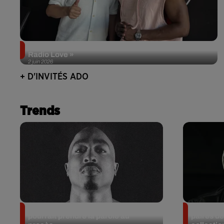
Singuila prend le contrôle d'ADO à l'occasion de «
Radio Love »
2 juin 2026
+ D'INVITÉS ADO
Trends
Meurtre de Tupac : Suge Knight
Eminem m
pourrait prendre la parole au
paires de