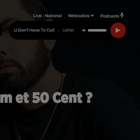
Live :
National
Webradios
Podcasts
-
Usher
U Don't Have To Call
m et 50 Cent ?