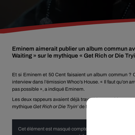
Eminem aimerait publier un album commun avec
Waiting » sur le mythique « Get Rich or Die Tryi
Et si Eminem et 50 Cent faisaient un album commun ? C’es
interview dans l’émission Whoo’s House. « Il faut qu’on arr
pas possible », a indiqué Eminem.
Les deux rappeurs avaient déjà travaillé ensemble, en 200
mythique
Get Rich or Die Tryin’
de 50 Cent.
Cet élément est masqué compte-tenu du refus du dépôt d