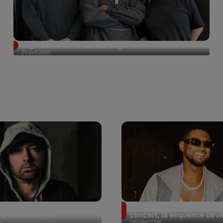
Tayc était l'invité du morning !
24 avril 2026
et aux enchères 100
Usher : une fan le surprend
 sneakers de sa
concert, la séquence devie
28 juillet 2026