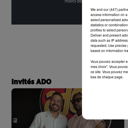
merci de nous donner votre acco
We and
our (447) partn
access information on a 
Affi
select personalised ad
statistics or combinatio
profiles to select person
Deliver and present adv
data such as IP address 
requested; Use precise g
based on information tra
Vous pouvez accepter en 
mes choix". Vous pouvez
ce site. Vous pouvez met
bas de chaque page.
Invités ADO