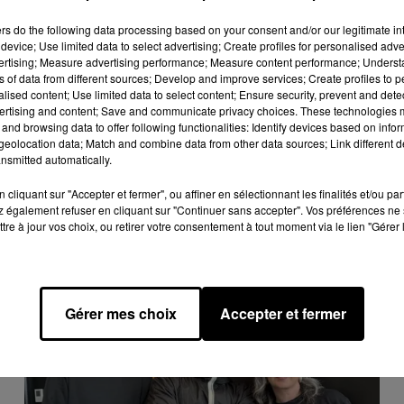
rd en cliquant sur le bouton ci-dessous.
ers
do the following data processing based on your consent and/or our legitimate int
device; Use limited data to select advertising; Create profiles for personalised adver
cher l'élément
vertising; Measure advertising performance; Measure content performance; Unders
ns of data from different sources; Develop and improve services; Create profiles to 
alised content; Use limited data to select content; Ensure security, prevent and detect
ertising and content; Save and communicate privacy choices. These technologies
and browsing data to offer following functionalities: Identify devices based on infor
eolocation data; Match and combine data from other data sources; Link different de
nsmitted automatically.
cliquant sur "Accepter et fermer", ou affiner en sélectionnant les finalités et/ou pa
 également refuser en cliquant sur "Continuer sans accepter". Vos préférences ne 
tre à jour vos choix, ou retirer votre consentement à tout moment via le lien "Gérer 
Gérer mes choix
Accepter et fermer