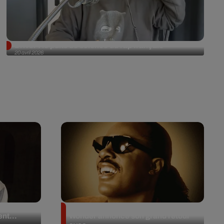
Driver : le puits de science du rap français
20 avril 2026
 en plein
Après 20 ans d’absence, Stevie
nt...
Wonder annonce son grand retour