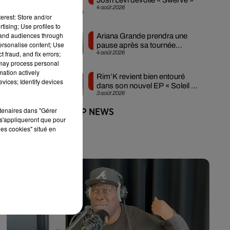
4 août 2026
erest: Store and/or
tising; Use profiles to
tand audiences through
Ariana Grande prendra une
personalise content; Use
pause après sa tournée
 fraud, and fix errors;
4 août 2026
mondiale
 may process personal
mation actively
Rim’K revient bien entouré
vices; Identify devices
dans son nouvel EP « Soleil de
3 août 2026
minuit »
rtenaires dans "Gérer
+ DE HIP-HOP NEWS
s'appliqueront que pour
les cookies" situé en