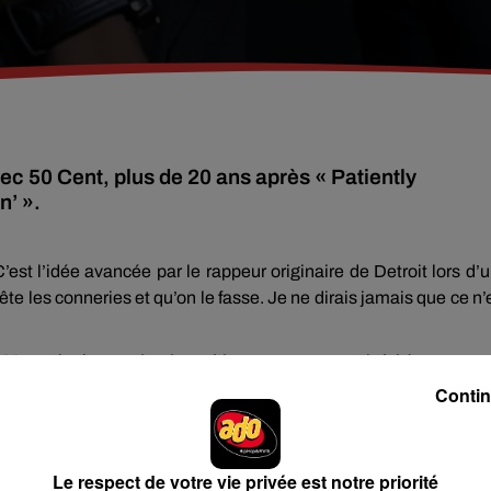
 50 Cent, plus de 20 ans après « Patiently
n’ ».
t l’idée avancée par le rappeur originaire de Detroit lors d’
ête les conneries et qu’on le fasse. Je ne dirais jamais que ce n’
3, sur le titre
Patiently Waiting
, qu’on retrouvait à l’époque sur
Contin
e cookies que vous avez exprimé. Si vous souhaitez l'afficher,
Le respect de votre vie privée est notre priorité