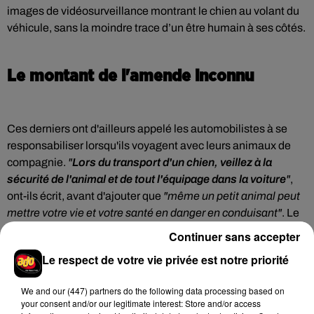
images de vidéosurveillance montrant le chien au volant du
véhicule, sans la moindre trace d’un être humain à ses côtés.
Le montant de l'amende inconnu
Ces derniers ont d'ailleurs appelé les automobilistes à se
responsabiliser lorsqu'ils voyagent avec leurs animaux de
compagnie.
"
Lors du transport d'un chien, veillez à la
sécurité de l'animal et de tout l'équipage dans la voiture
"
,
ont-ils écrit, avant d'ajouter que
"même un petit animal peut
mettre votre vie et votre santé en danger en conduisant"
. Le
conducteur a quant à lui été sanctionné pour violation du
Continuer sans accepter
Code de la route. Le montant de sa contravention n'a pas été
Le respect de votre vie privée est notre priorité
communiqué.
We and
our (447) partners
do the following data processing based on
your consent and/or our legitimate interest: Store and/or access