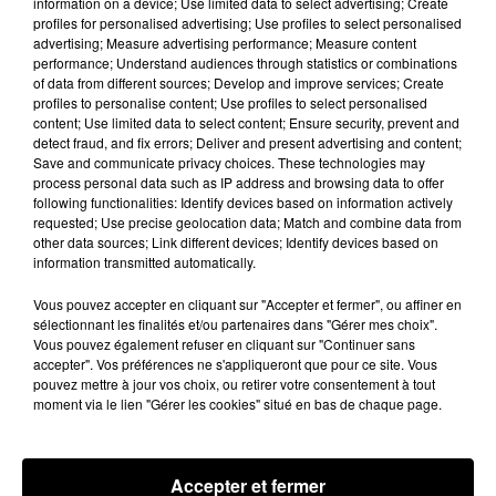
information on a device; Use limited data to select advertising; Create
profiles for personalised advertising; Use profiles to select personalised
Hip-Hop News
advertising; Measure advertising performance; Measure content
performance; Understand audiences through statistics or combinations
of data from different sources; Develop and improve services; Create
profiles to personalise content; Use profiles to select personalised
Franglish et Keblack dévoilent une
content; Use limited data to select content; Ensure security, prevent and
session live surprise
detect fraud, and fix errors; Deliver and present advertising and content;
6 août 2026
Save and communicate privacy choices. These technologies may
process personal data such as IP address and browsing data to offer
following functionalities: Identify devices based on information actively
requested; Use precise geolocation data; Match and combine data from
other data sources; Link different devices; Identify devices based on
Après le film, bientôt une docu-série sur
information transmitted automatically.
le père de Michael Jackson
5 août 2026
Vous pouvez accepter en cliquant sur "Accepter et fermer", ou affiner en
sélectionnant les finalités et/ou partenaires dans "Gérer mes choix".
Vous pouvez également refuser en cliquant sur "Continuer sans
accepter". Vos préférences ne s'appliqueront que pour ce site. Vous
pouvez mettre à jour vos choix, ou retirer votre consentement à tout
moment via le lien "Gérer les cookies" situé en bas de chaque page.
Josh Levi dévoile « Swerve »
4 août 2026
Accepter et fermer