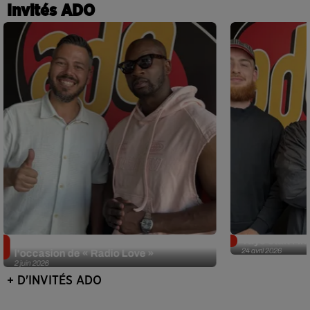
Invités ADO
Singuila prend le contrôle d'ADO à
Tayc était l'in
24 avril 2026
l'occasion de « Radio Love »
2 juin 2026
+ D'INVITÉS ADO