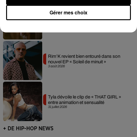
Gérer mes choix
Ariana Grande prendra une pause après
sa tournée mondiale
4 août 2026
Rim’K revient bien entouré dans son
nouvel EP « Soleil de minuit »
3 août 2026
Tyla dévoile le clip de « THAT GIRL »
entre animation et sensualité
31 juillet 2026
+ DE HIP-HOP NEWS