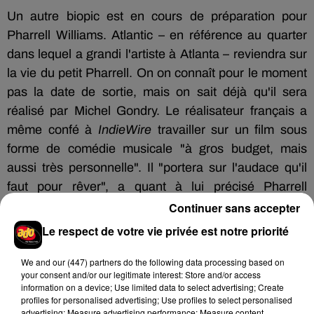
Un autre biopic est en cours de préparation pour
Pharrell Williams. Atlantic – en référence au quarter
dans lequel a grandi l'artiste à Atlanta – reviendra sur
la vie du petit Pharrell. On on connaît pour le moment
pas la date de sortie, mais on sait déjà qu'il sera
réalisé par Michel Gondry. Le réalisateur français a
même confé à
IndieWire
travailler sur un film sous
forme de comédie musicale "à gros budget, mais
aussi très personnelle". Il "portera sur l'audace qu'il
faut pour rêver", a quant à lui précisé Pharrell
Williams.
Continuer sans accepter
Le respect de votre vie privée est notre priorité
We and
our (447) partners
do the following data processing based on
Hip-Hop News
your consent and/or our legitimate interest: Store and/or access
information on a device; Use limited data to select advertising; Create
profiles for personalised advertising; Use profiles to select personalised
advertising; Measure advertising performance; Measure content