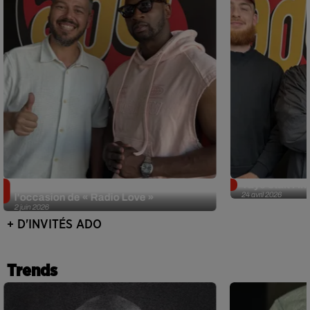
Singuila prend le contrôle d'ADO à
Tayc était l'in
24 avril 2026
l'occasion de « Radio Love »
2 juin 2026
+ D'INVITÉS ADO
Trends