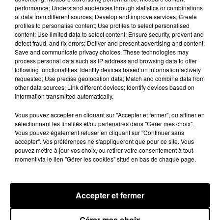
performance; Understand audiences through statistics or combinations
Brent Faiyaz a le cœur brisé dans son
of data from different sources; Develop and improve services; Create
nouveau clip
profiles to personalise content; Use profiles to select personalised
7 août 2026
content; Use limited data to select content; Ensure security, prevent and
detect fraud, and fix errors; Deliver and present advertising and content;
Save and communicate privacy choices. These technologies may
process personal data such as IP address and browsing data to offer
following functionalities: Identify devices based on information actively
Rihanna de retour en studio ? A$AP
requested; Use precise geolocation data; Match and combine data from
Rocky relance l'espoir des fans
other data sources; Link different devices; Identify devices based on
7 août 2026
information transmitted automatically.
Vous pouvez accepter en cliquant sur "Accepter et fermer", ou affiner en
sélectionnant les finalités et/ou partenaires dans "Gérer mes choix".
Vous pouvez également refuser en cliquant sur "Continuer sans
Tayc et Didi B dévoilent le single le plus
accepter". Vos préférences ne s'appliqueront que pour ce site. Vous
dansant de l’année
pouvez mettre à jour vos choix, ou retirer votre consentement à tout
7 août 2026
moment via le lien "Gérer les cookies" situé en bas de chaque page.
Accepter et fermer
Franglish et Keblack dévoilent une
session live surprise
Gérer mes choix