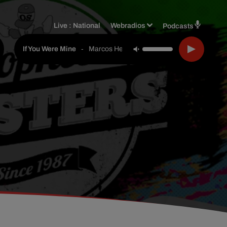
Live :
National
Webradios
Podcasts
-
Marcos Hernandez
If You Were Mine