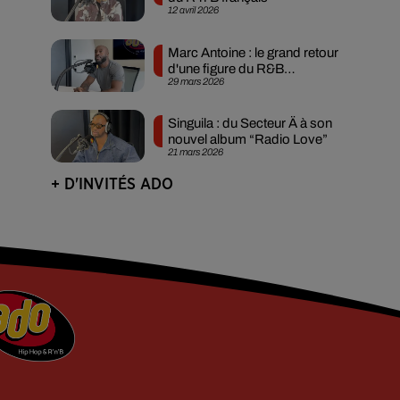
12 avril 2026
Marc Antoine : le grand retour
d'une figure du R&B
29 mars 2026
francophone
Singuila : du Secteur Ä à son
nouvel album “Radio Love”
21 mars 2026
+ D'INVITÉS ADO