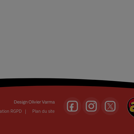
Design
Olivier Varma
mation RGPD
Plan du site