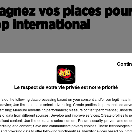
gagnez vos places pou
p international
he
22 octobre
prochain
à la
Halle aux Grains de Toulouse
avec 
Contin
ALLEMAGNE / COLOMBIE.
Le respect de votre vie privée est notre priorité
ssous.
ers
do the following data processing based on your consent and/or our legitimate int
device; Use limited data to select advertising; Create profiles for personalised adver
vertising; Measure advertising performance; Measure content performance; Unders
ns of data from different sources; Develop and improve services; Create profiles to 
alised content; Use limited data to select content; Ensure security, prevent and detect
ur en savoir plus sur la gestion de vos données personnelles et pour exercer vo
ertising and content; Save and communicate privacy choices. These technologies
and browsing data to offer following functionalities: Identify devices based on infor