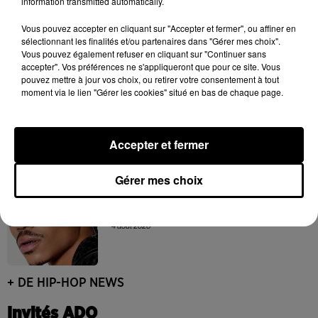
information transmitted automatically.
Franglish et Keblack dévoilent une
Vous pouvez accepter en cliquant sur "Accepter et fermer", ou affiner en
session live surprise
sélectionnant les finalités et/ou partenaires dans "Gérer mes choix".
6 août 2026
Vous pouvez également refuser en cliquant sur "Continuer sans
accepter". Vos préférences ne s'appliqueront que pour ce site. Vous
pouvez mettre à jour vos choix, ou retirer votre consentement à tout
moment via le lien "Gérer les cookies" situé en bas de chaque page.
Après le film, bientôt une docu-série sur
le père de Michael Jackson
5 août 2026
Accepter et fermer
Gérer mes choix
Josh Levi dévoile « Swerve »
4 août 2026
+ DE HIP-HOP NEWS
Invités ADO