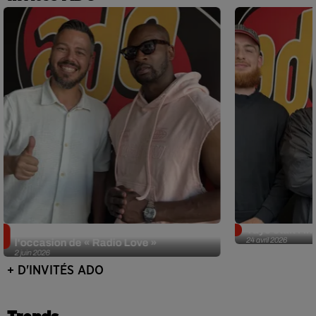
Singuila prend le contrôle d'ADO à
Tayc était l'in
24 avril 2026
l'occasion de « Radio Love »
2 juin 2026
+ D'INVITÉS ADO