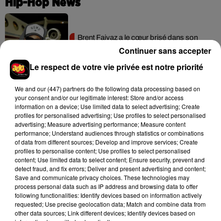
Hip-Hop News
Brent Faiyaz a le cœur brisé dans son
nouveau clip
Continuer sans accepter
7 août 2026
Le respect de votre vie privée est notre priorité
We and
our (447) partners
do the following data processing based on
your consent and/or our legitimate interest: Store and/or access
Rihanna de retour en studio ? A$AP
information on a device; Use limited data to select advertising; Create
Rocky relance l'espoir des fans
profiles for personalised advertising; Use profiles to select personalised
7 août 2026
advertising; Measure advertising performance; Measure content
performance; Understand audiences through statistics or combinations
of data from different sources; Develop and improve services; Create
profiles to personalise content; Use profiles to select personalised
content; Use limited data to select content; Ensure security, prevent and
detect fraud, and fix errors; Deliver and present advertising and content;
Tayc et Didi B dévoilent le single le plus
Save and communicate privacy choices. These technologies may
dansant de l’année
process personal data such as IP address and browsing data to offer
7 août 2026
following functionalities: Identify devices based on information actively
requested; Use precise geolocation data; Match and combine data from
other data sources; Link different devices; Identify devices based on