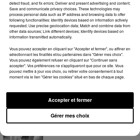
detect fraud, and fix errors; Deliver and present advertising and content;
Rocky relance l'espoir des fans
Save and communicate privacy choices. These technologies may
7 août 2026
process personal data such as IP address and browsing data to offer
following functionalities: Identify devices based on information actively
requested; Use precise geolocation data; Match and combine data from
other data sources; Link different devices; Identify devices based on
information transmitted automatically.
Tayc et Didi B dévoilent le single le plus
dansant de l’année
Vous pouvez accepter en cliquant sur "Accepter et fermer", ou affiner en
7 août 2026
sélectionnant les finalités et/ou partenaires dans "Gérer mes choix".
Vous pouvez également refuser en cliquant sur "Continuer sans
accepter". Vos préférences ne s'appliqueront que pour ce site. Vous
pouvez mettre à jour vos choix, ou retirer votre consentement à tout
moment via le lien "Gérer les cookies" situé en bas de chaque page.
Franglish et Keblack dévoilent une
session live surprise
6 août 2026
Accepter et fermer
Gérer mes choix
Après le film, bientôt une docu-série sur
le père de Michael Jackson
5 août 2026