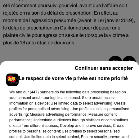
été récemment poursuivi pour viol, avant que l'affaire soit
rejetée
en raison du délai de prescription. En effet, au
moment de l'agression présumée (avant le 1er janvier 2019),
le délai de prescription en Californie pour déposer une
plainte civile pour agression sexuelle (lorsque la victime a
plus de 18 ans) était de deux ans.
Continuer sans accepter
Hip-Hop News
Le respect de votre vie privée est notre priorité
We and
our (447) partners
do the following data processing based on
Brent Faiyaz a le cœur brisé dans son
your consent and/or our legitimate interest: Store and/or access
nouveau clip
information on a device; Use limited data to select advertising; Create
7 août 2026
profiles for personalised advertising; Use profiles to select personalised
advertising; Measure advertising performance; Measure content
performance; Understand audiences through statistics or combinations
of data from different sources; Develop and improve services; Create
profiles to personalise content; Use profiles to select personalised
content; Use limited data to select content; Ensure security, prevent and
Rihanna de retour en studio ? A$AP