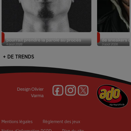
Meurtre de Tupac : Suge Knight
Eminem met a
pourrait prendre la parole au procès
de sneakers de
4 août 2026
3 août 2026
+ DE TRENDS
Design
Olivier
Varma
Mentions légales
Règlement des jeux