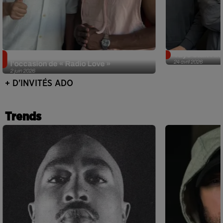
Singuila prend le contrôle d'ADO à
Tayc était l'in
24 avril 2026
l'occasion de « Radio Love »
2 juin 2026
+ D'INVITÉS ADO
Trends