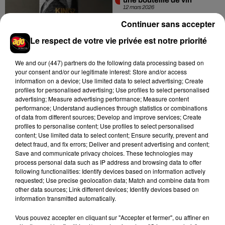
12 mars 2026
Continuer sans accepter
Le respect de votre vie privée est notre priorité
We and
our (447) partners
do the following data processing based on
your consent and/or our legitimate interest: Store and/or access
information on a device; Use limited data to select advertising; Create
profiles for personalised advertising; Use profiles to select personalised
Timothée Chalamet : Les
advertising; Measure advertising performance; Measure content
réactions à ses propos
performance; Understand audiences through statistics or combinations
sur le ballet et...
of data from different sources; Develop and improve services; Create
11 mars 2026
profiles to personalise content; Use profiles to select personalised
content; Use limited data to select content; Ensure security, prevent and
detect fraud, and fix errors; Deliver and present advertising and content;
Save and communicate privacy choices. These technologies may
process personal data such as IP address and browsing data to offer
following functionalities: Identify devices based on information actively
requested; Use precise geolocation data; Match and combine data from
other data sources; Link different devices; Identify devices based on
information transmitted automatically.
1
2
3
4
5
6
Vous pouvez accepter en cliquant sur "Accepter et fermer", ou affiner en