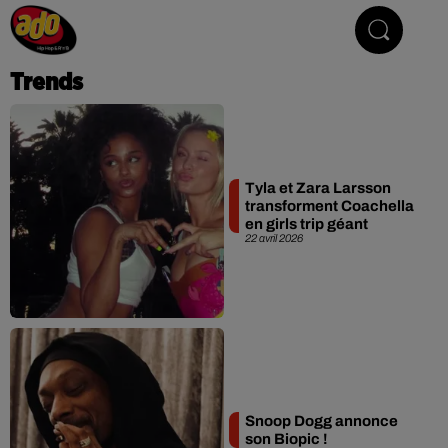
Hip Hop & R'n'B
Trends
Tyla et Zara Larsson
transforment Coachella
en girls trip géant
22 avril 2026
Snoop Dogg annonce
son Biopic !