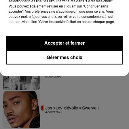
sélectionnant les finalités et/ou partenaires dans "Gérer mes choix".
Vous pouvez également refuser en cliquant sur "Continuer sans
Hip-Hop News
accepter". Vos préférences ne s'appliqueront que pour ce site. Vous
pouvez mettre à jour vos choix, ou retirer votre consentement à tout
moment via le lien "Gérer les cookies" situé en bas de chaque page.
Franglish et Keblack dévoilent une
session live surprise
6 août 2026
Accepter et fermer
Gérer mes choix
Après le film, bientôt une docu-série sur
le père de Michael Jackson
5 août 2026
Josh Levi dévoile « Swerve »
4 août 2026