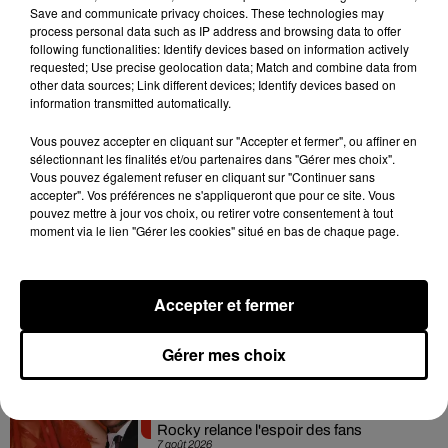
Save and communicate privacy choices. These technologies may
process personal data such as IP address and browsing data to offer
following functionalities: Identify devices based on information actively
Pour l’heure, aucune date de sortie exacte n’a été annoncé
requested; Use precise geolocation data; Match and combine data from
pour ce nouveau son baptisé
Down in Atlanta
. Affaire à
other data sources; Link different devices; Identify devices based on
information transmitted automatically.
suivre...
Vous pouvez accepter en cliquant sur "Accepter et fermer", ou affiner en
sélectionnant les finalités et/ou partenaires dans "Gérer mes choix".
Vous pouvez également refuser en cliquant sur "Continuer sans
accepter". Vos préférences ne s'appliqueront que pour ce site. Vous
Hip-Hop News
pouvez mettre à jour vos choix, ou retirer votre consentement à tout
moment via le lien "Gérer les cookies" situé en bas de chaque page.
Brent Faiyaz a le cœur brisé dans son
nouveau clip
Accepter et fermer
7 août 2026
Gérer mes choix
Rihanna de retour en studio ? A$AP
Rocky relance l'espoir des fans
7 août 2026