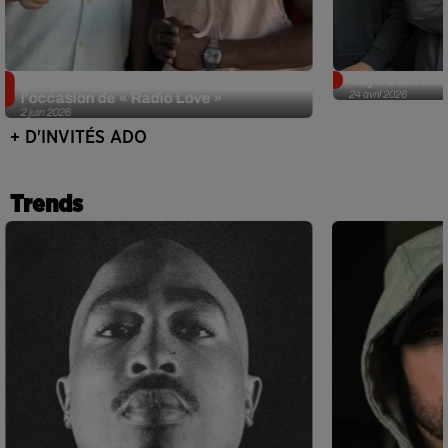
Singuila prend le contrôle d'ADO à
Tayc était l'in
24 avril 2026
l'occasion de « Radio Love »
2 juin 2026
+ D'INVITÉS ADO
Trends