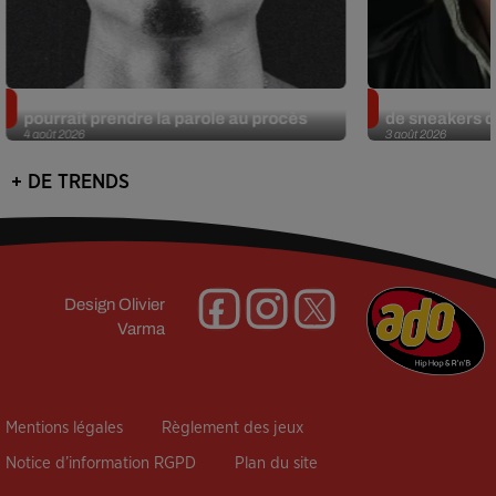
Meurtre de Tupac : Suge Knight
Eminem met a
pourrait prendre la parole au procès
de sneakers de
4 août 2026
3 août 2026
+ DE TRENDS
Design
Olivier
Varma
Mentions légales
Règlement des jeux
Notice d’information RGPD
Plan du site