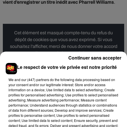
vient d’enregistrer un titre inédit avec Pharrell Williams
.
Cet élément est masqué compte-tenu du refus du
dépôt de cookies que vous avez exprimé. Si vous
souhaitez l'afficher, merci de nous donner votre accord
en cliquant sur le bouton ci-dessous.
Continuer sans accepter
Le respect de votre vie privée est notre priorité
Afficher l'élément
We and
our (447) partners
do the following data processing based on
your consent and/or our legitimate interest: Store and/or access
information on a device; Use limited data to select advertising; Create
Cet élément est masqué compte-tenu du refus du
profiles for personalised advertising; Use profiles to select personalised
dépôt de cookies que vous avez exprimé. Si vous
advertising; Measure advertising performance; Measure content
souhaitez l'afficher, merci de nous donner votre accord
performance; Understand audiences through statistics or combinations
of data from different sources; Develop and improve services; Create
en cliquant sur le bouton ci-dessous.
profiles to personalise content; Use profiles to select personalised
content; Use limited data to select content; Ensure security, prevent and
Afficher l'élément
detect fraud, and fix errors; Deliver and present advertising and content;