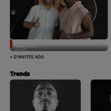
Singuila prend le contrôle d'ADO à l'occasion de «
Radio Love »
2 juin 2026
+ D'INVITÉS ADO
Trends