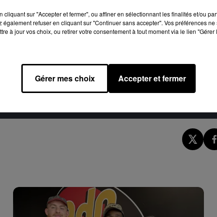
tade de France. L’occasion pour ADO de prolonger l’effet The
cliquant sur "Accepter et fermer", ou affiner en sélectionnant les finalités et/ou pa
, vivez l’expérience
The Weeknd, en programmation spécial s
 également refuser en cliquant sur "Continuer sans accepter". Vos préférences ne 
tre à jour vos choix, ou retirer votre consentement à tout moment via le lien "Gérer 
e cookies que vous avez exprimé. Si vous souhaitez l'afficher,
Gérer mes choix
Accepter et fermer
rd en cliquant sur le bouton ci-dessous.
cher l'élément