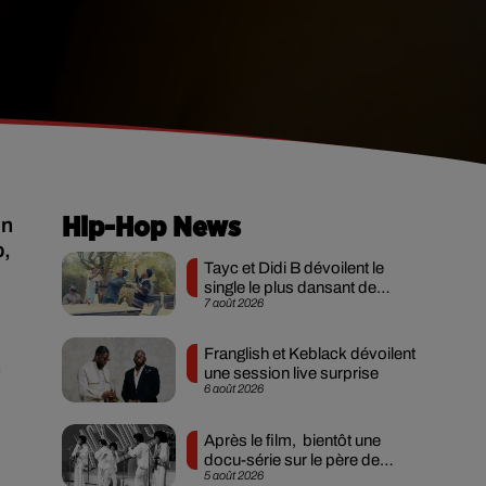
en
Hip-Hop News
o,
Tayc et Didi B dévoilent le
single le plus dansant de
7 août 2026
l’année
Franglish et Keblack dévoilent
e
une session live surprise
6 août 2026
Après le film, bientôt une
docu-série sur le père de
5 août 2026
Michael Jackson