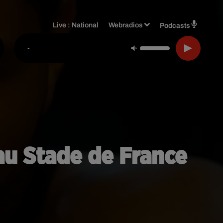
Live :
National
Webradios
Podcasts
-
au Stade de France