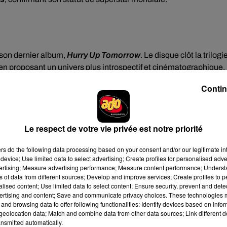
son dernier album,
Hurry Up Tomorrow
. Le disque clôt la trilogi
t en proposant un univers plus introspectif et cinématographique.
contournables
Blinding Lights
,
Save Your Tears
,
Starboy
,
Can't Fee
Contin
rir en live plusieurs titres de
Hurry Up Tomorrow
.
Le respect de votre vie privée est notre priorité
ers
do the following data processing based on your consent and/or our legitimate int
 chaque concert dure près de deux heures et demie. Le show est
device; Use limited data to select advertising; Create profiles for personalised adver
umière impressionnants et une gigantesque statue dorée devenu
vertising; Measure advertising performance; Measure content performance; Unders
ns of data from different sources; Develop and improve services; Create profiles to 
alised content; Use limited data to select content; Ensure security, prevent and detect
e de The Weeknd
. À chacune de ses tournées, ses concerts
ertising and content; Save and communicate privacy choices. These technologies
and browsing data to offer following functionalities: Identify devices based on infor
ment du public français à son univers. Avec quatre dates au Sta
eolocation data; Match and combine data from other data sources; Link different de
une page importante de son histoire avec ses fans hexagonaux.
nsmitted automatically.