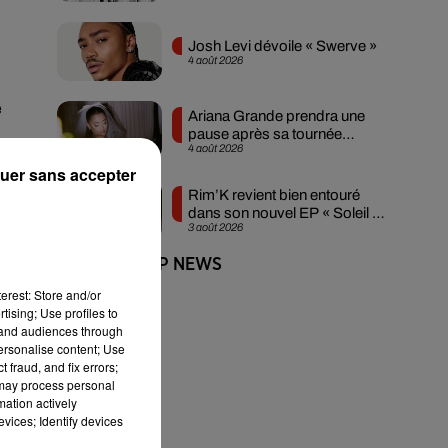
Josh Levi dévoile « Swerve »
4 août 2026
e
Ariana Grande prendra une
pause après sa tournée
4 août 2026
mondiale
l
uer sans accepter
Rim’K revient bien entouré
dans son nouvel EP « Soleil de
3 août 2026
minuit »
+ DE HIP-HOP NEWS
erest: Store and/or
tising; Use profiles to
e
tand audiences through
personalise content; Use
 fraud, and fix errors;
 may process personal
mation actively
de
vices; Identify devices