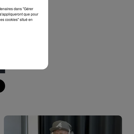
rtenaires dans "Gérer
ur
s'appliqueront que pour
les cookies" situé en