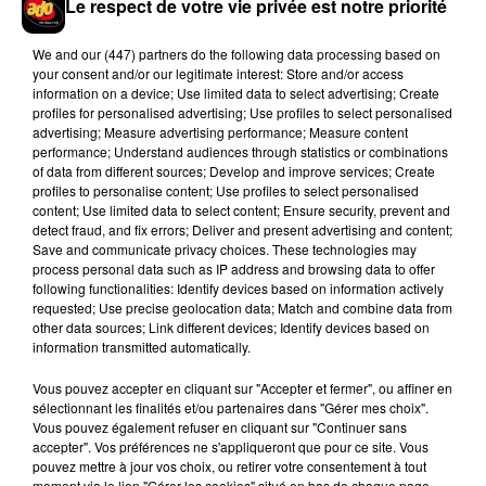
Le respect de votre vie privée est notre priorité
We and
our (447) partners
do the following data processing based on
your consent and/or our legitimate interest: Store and/or access
Tayc et Didi B dévoilent le single le plus
information on a device; Use limited data to select advertising; Create
dansant de l’année
profiles for personalised advertising; Use profiles to select personalised
7 août 2026
advertising; Measure advertising performance; Measure content
performance; Understand audiences through statistics or combinations
of data from different sources; Develop and improve services; Create
profiles to personalise content; Use profiles to select personalised
content; Use limited data to select content; Ensure security, prevent and
detect fraud, and fix errors; Deliver and present advertising and content;
Franglish et Keblack dévoilent une
Save and communicate privacy choices. These technologies may
session live surprise
process personal data such as IP address and browsing data to offer
6 août 2026
following functionalities: Identify devices based on information actively
requested; Use precise geolocation data; Match and combine data from
other data sources; Link different devices; Identify devices based on
information transmitted automatically.
Après le film, bientôt une docu-série sur
Vous pouvez accepter en cliquant sur "Accepter et fermer", ou affiner en
le père de Michael Jackson
sélectionnant les finalités et/ou partenaires dans "Gérer mes choix".
5 août 2026
Vous pouvez également refuser en cliquant sur "Continuer sans
accepter". Vos préférences ne s'appliqueront que pour ce site. Vous
pouvez mettre à jour vos choix, ou retirer votre consentement à tout
moment via le lien "Gérer les cookies" situé en bas de chaque page.