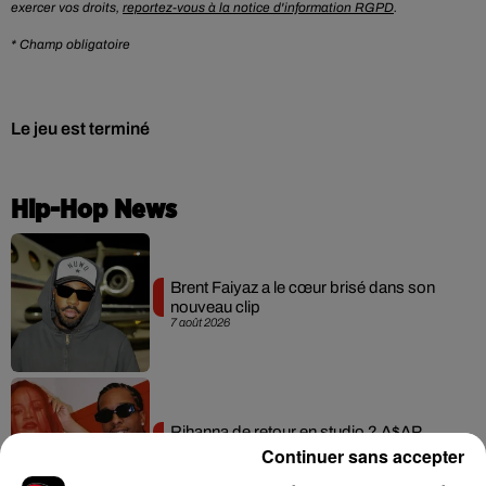
exercer vos droits,
reportez-vous à la notice d'information RGPD
.
* Champ obligatoire
Le jeu est terminé
Hip-Hop News
Brent Faiyaz a le cœur brisé dans son
nouveau clip
7 août 2026
Rihanna de retour en studio ? A$AP
Rocky relance l'espoir des fans
Continuer sans accepter
7 août 2026