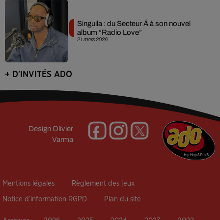
Singuila : du Secteur Ä à son nouvel
album “Radio Love”
21 mars 2026
+ D'INVITÉS ADO
Design
Olivier
Varma
Mentions légales
Règlement des jeux
Notice d’information RGPD
Plan du site