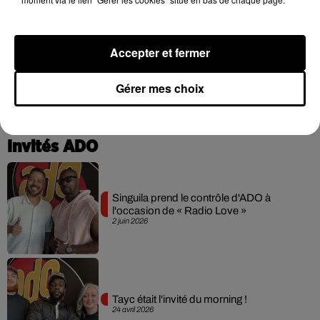
Josh Levi dévoile « Swerve »
4 août 2026
Accepter et fermer
Gérer mes choix
+ DE HIP-HOP NEWS
Invités ADO
Singuila prend le contrôle d'ADO à
l'occasion de « Radio Love »
2 juin 2026
Tayc était l'invité du morning !
24 avril 2026