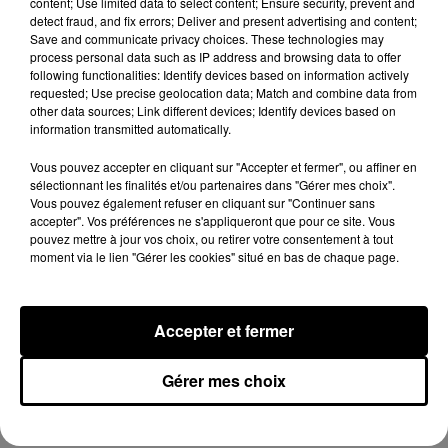
content; Use limited data to select content; Ensure security, prevent and
sa tournée mondiale
detect fraud, and fix errors; Deliver and present advertising and content;
4 août 2026
Save and communicate privacy choices. These technologies may
process personal data such as IP address and browsing data to offer
following functionalities: Identify devices based on information actively
requested; Use precise geolocation data; Match and combine data from
other data sources; Link different devices; Identify devices based on
Rim’K revient bien entouré dans son
information transmitted automatically.
nouvel EP « Soleil de minuit »
3 août 2026
Vous pouvez accepter en cliquant sur "Accepter et fermer", ou affiner en
sélectionnant les finalités et/ou partenaires dans "Gérer mes choix".
Vous pouvez également refuser en cliquant sur "Continuer sans
accepter". Vos préférences ne s'appliqueront que pour ce site. Vous
+ DE HIP-HOP NEWS
pouvez mettre à jour vos choix, ou retirer votre consentement à tout
moment via le lien "Gérer les cookies" situé en bas de chaque page.
Invités ADO
Accepter et fermer
Singuila prend le contrôle d'ADO à
Gérer mes choix
l'occasion de « Radio Love »
2 juin 2026