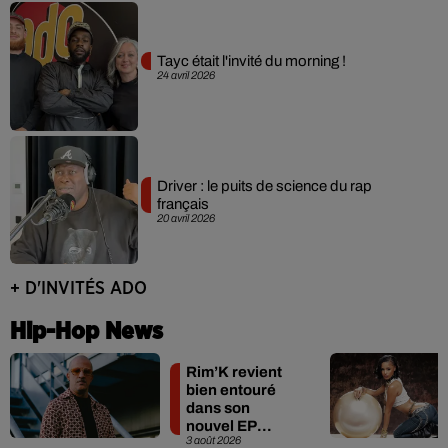
Tayc était l'invité du morning !
24 avril 2026
Driver : le puits de science du rap
français
20 avril 2026
+ D'INVITÉS ADO
Hip-Hop News
Rim’K revient
bien entouré
dans son
nouvel EP
3 août 2026
« Soleil de