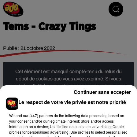
Hip Hop & R'n'B
Tems - Crazy Tings
Publié : 21 octobre 2022
Cet élément est masqué compte-tenu du refus du
dépôt de cookies que vous avez exprimé. Si vous
souhaitez l'afficher, merci de nous donner votre accord
Continuer sans accepter
en cliquant sur le bouton ci-dessous.
Le respect de votre vie privée est notre priorité
Afficher l'élément
We and
our (447) partners
do the following data processing based on
your consent and/or our legitimate interest: Store and/or access
information on a device; Use limited data to select advertising; Create
Hip-Hop News
profiles for personalised advertising; Use profiles to select personalised