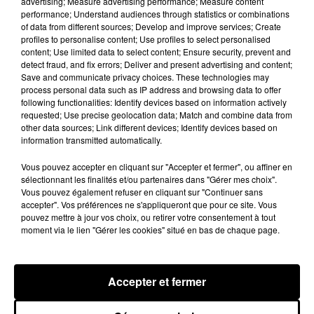
advertising; Measure advertising performance; Measure content
performance; Understand audiences through statistics or combinations
of data from different sources; Develop and improve services; Create
profiles to personalise content; Use profiles to select personalised
content; Use limited data to select content; Ensure security, prevent and
detect fraud, and fix errors; Deliver and present advertising and content;
Save and communicate privacy choices. These technologies may
process personal data such as IP address and browsing data to offer
following functionalities: Identify devices based on information actively
requested; Use precise geolocation data; Match and combine data from
other data sources; Link different devices; Identify devices based on
information transmitted automatically.
Vous pouvez accepter en cliquant sur "Accepter et fermer", ou affiner en
sélectionnant les finalités et/ou partenaires dans "Gérer mes choix".
Vous pouvez également refuser en cliquant sur "Continuer sans
accepter". Vos préférences ne s'appliqueront que pour ce site. Vous
Franglish et Keblack dévoilent une
Après le film,
pouvez mettre à jour vos choix, ou retirer votre consentement à tout
session live surprise
sur le père d
moment via le lien "Gérer les cookies" situé en bas de chaque page.
6 août 2026
5 août 2026
+ DE HIP-HOP NEWS
Accepter et fermer