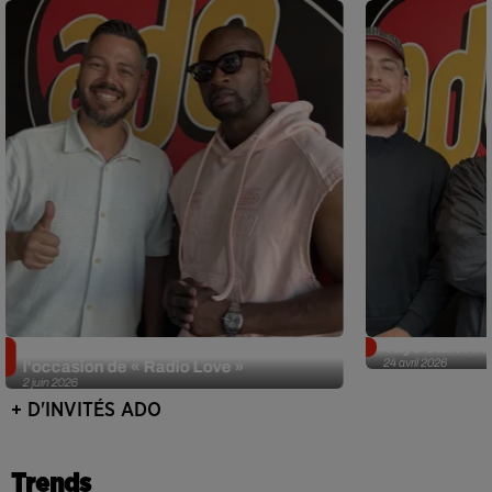
Singuila prend le contrôle d'ADO à
Tayc était l'in
24 avril 2026
l'occasion de « Radio Love »
2 juin 2026
+ D'INVITÉS ADO
Trends