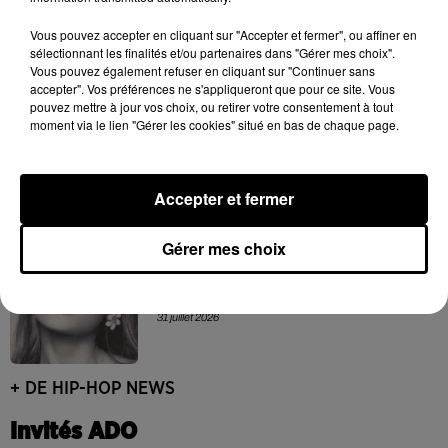
Rim’K revient bien entouré dans son
Vous pouvez accepter en cliquant sur "Accepter et fermer", ou affiner en
nouvel EP « Soleil de minuit »
sélectionnant les finalités et/ou partenaires dans "Gérer mes choix".
3 août 2026
Vous pouvez également refuser en cliquant sur "Continuer sans
accepter". Vos préférences ne s'appliqueront que pour ce site. Vous
pouvez mettre à jour vos choix, ou retirer votre consentement à tout
moment via le lien "Gérer les cookies" situé en bas de chaque page.
Tyla dévoile le clip de « THAT GIRL »
entre animation et sensualité
31 juillet 2026
Accepter et fermer
Gérer mes choix
Ariana Grande se libère dans son nouvel
album « Petals »
31 juillet 2026
+ DE HIP-HOP NEWS
Invités ADO