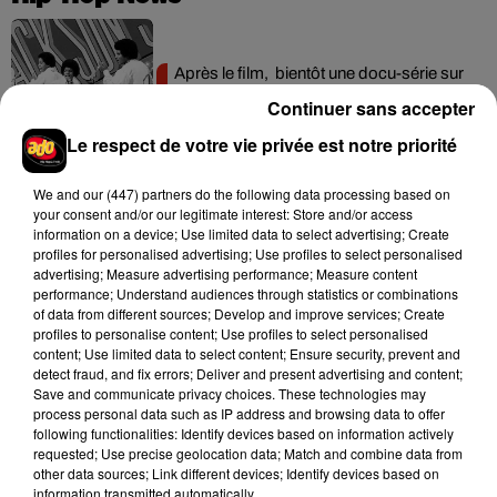
Après le film, bientôt une docu-série sur
le père de Michael Jackson
Continuer sans accepter
5 août 2026
Le respect de votre vie privée est notre priorité
We and
our (447) partners
do the following data processing based on
your consent and/or our legitimate interest: Store and/or access
Josh Levi dévoile « Swerve »
information on a device; Use limited data to select advertising; Create
4 août 2026
profiles for personalised advertising; Use profiles to select personalised
advertising; Measure advertising performance; Measure content
performance; Understand audiences through statistics or combinations
of data from different sources; Develop and improve services; Create
profiles to personalise content; Use profiles to select personalised
content; Use limited data to select content; Ensure security, prevent and
Ariana Grande prendra une pause après
detect fraud, and fix errors; Deliver and present advertising and content;
sa tournée mondiale
Save and communicate privacy choices. These technologies may
4 août 2026
process personal data such as IP address and browsing data to offer
following functionalities: Identify devices based on information actively
requested; Use precise geolocation data; Match and combine data from
other data sources; Link different devices; Identify devices based on
information transmitted automatically.