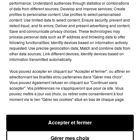
Brent Faiyaz a le cœur brisé dans son
performance; Understand audiences through statistics or combinations
nouveau clip
of data from different sources; Develop and improve services; Create
7 août 2026
profiles to personalise content; Use profiles to select personalised
content; Use limited data to select content; Ensure security, prevent and
detect fraud, and fix errors; Deliver and present advertising and content;
Save and communicate privacy choices. These technologies may
process personal data such as IP address and browsing data to offer
following functionalities: Identify devices based on information actively
Rihanna de retour en studio ? A$AP
requested; Use precise geolocation data; Match and combine data from
Rocky relance l'espoir des fans
other data sources; Link different devices; Identify devices based on
7 août 2026
information transmitted automatically.
Vous pouvez accepter en cliquant sur "Accepter et fermer", ou affiner en
sélectionnant les finalités et/ou partenaires dans "Gérer mes choix".
Vous pouvez également refuser en cliquant sur "Continuer sans
Tayc et Didi B dévoilent le single le plus
accepter". Vos préférences ne s'appliqueront que pour ce site. Vous
dansant de l’année
pouvez mettre à jour vos choix, ou retirer votre consentement à tout
7 août 2026
moment via le lien "Gérer les cookies" situé en bas de chaque page.
Accepter et fermer
Franglish et Keblack dévoilent une
session live surprise
Gérer mes choix
6 août 2026