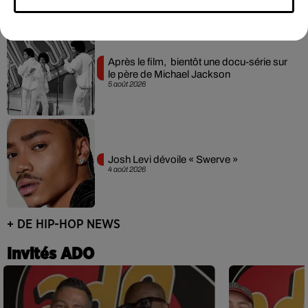
Après le film, bientôt une docu-série sur
le père de Michael Jackson
5 août 2026
Josh Levi dévoile « Swerve »
4 août 2026
+ DE HIP-HOP NEWS
Invités ADO