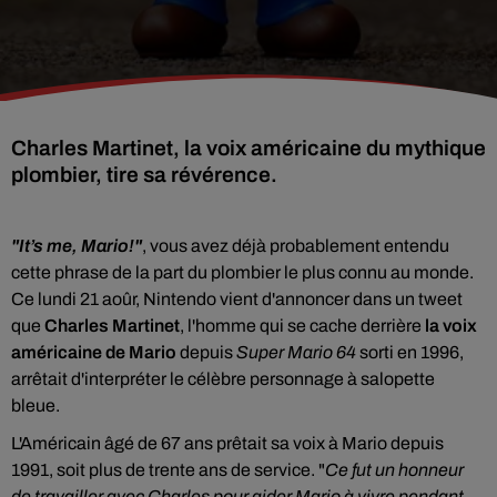
Charles Martinet, la voix américaine du mythique
plombier, tire sa révérence.
"It’s me, Mario!"
, vous avez déjà probablement entendu
cette phrase de la part du plombier le plus connu au monde.
Ce lundi 21 aoûr, Nintendo vient d'annoncer dans un tweet
que
Charles Martinet
, l'homme qui se cache derrière
la voix
américaine de Mario
depuis
Super Mario 64
sorti en 1996,
arrêtait d'interpréter le célèbre personnage à salopette
bleue.
L'Américain âgé de 67 ans prêtait sa voix à Mario depuis
1991, soit plus de trente ans de service. "
Ce fut un honneur
de travailler avec Charles pour aider Mario à vivre pendant