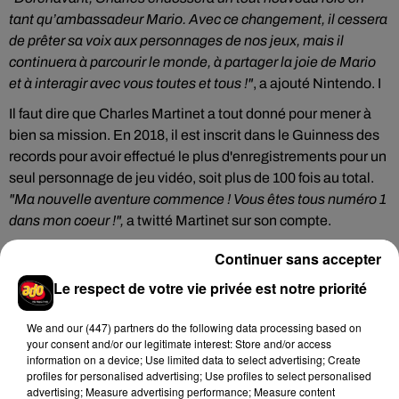
tant qu’ambassadeur Mario. Avec ce changement, il cessera
de prêter sa voix aux personnages de nos jeux, mais il
continuera à parcourir le monde, à partager la joie de Mario
et à interagir avec vous toutes et tous !"
, a ajouté Nintendo. I
Il faut dire que Charles Martinet a tout donné pour mener à
bien sa mission. En 2018, il est inscrit dans le Guinness des
records pour avoir effectué le plus d'enregistrements pour un
seul personnage de jeu vidéo, soit plus de 100 fois au total.
"Ma nouvelle aventure commence ! Vous êtes tous numéro 1
dans mon coeur !",
a twitté Martinet sur son compte.
Continuer sans accepter
Le respect de votre vie privée est notre priorité
We and
our (447) partners
do the following data processing based on
Hip-Hop News
your consent and/or our legitimate interest: Store and/or access
information on a device; Use limited data to select advertising; Create
profiles for personalised advertising; Use profiles to select personalised
advertising; Measure advertising performance; Measure content