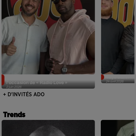
Singuila prend le contrôle d'ADO à
Tayc était l'in
24 avril 2026
l'occasion de « Radio Love »
2 juin 2026
+ D'INVITÉS ADO
Trends