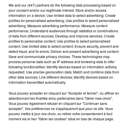
Afficher l'élément
We and
our (447) partners
do the following data processing based on
your consent and/or our legitimate interest: Store and/or access
information on a device; Use limited data to select advertising; Create
profiles for personalised advertising; Use profiles to select personalised
advertising; Measure advertising performance; Measure content
performance; Understand audiences through statistics or combinations
of data from different sources; Develop and improve services; Create
Hip-Hop News
profiles to personalise content; Use profiles to select personalised
content; Use limited data to select content; Ensure security, prevent and
detect fraud, and fix errors; Deliver and present advertising and content;
Save and communicate privacy choices. These technologies may
Franglish et Keblack dévoilent une
process personal data such as IP address and browsing data to offer
session live surprise
following functionalities: Identify devices based on information actively
6 août 2026
requested; Use precise geolocation data; Match and combine data from
other data sources; Link different devices; Identify devices based on
information transmitted automatically.
Vous pouvez accepter en cliquant sur "Accepter et fermer", ou affiner en
Après le film, bientôt une docu-série sur
sélectionnant les finalités et/ou partenaires dans "Gérer mes choix".
le père de Michael Jackson
Vous pouvez également refuser en cliquant sur "Continuer sans
5 août 2026
accepter". Vos préférences ne s'appliqueront que pour ce site. Vous
pouvez mettre à jour vos choix, ou retirer votre consentement à tout
moment via le lien "Gérer les cookies" situé en bas de chaque page.