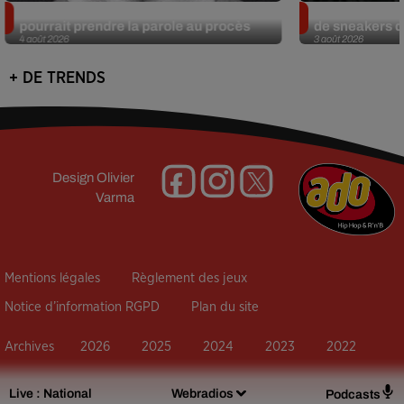
Meurtre de Tupac : Suge Knight
Eminem met a
pourrait prendre la parole au procès
de sneakers de
4 août 2026
3 août 2026
+ DE TRENDS
Design
Olivier
Varma
Mentions légales
Règlement des jeux
Notice d’information RGPD
Plan du site
Archives
2026
2025
2024
2023
2022
Live :
National
Webradios
Podcasts