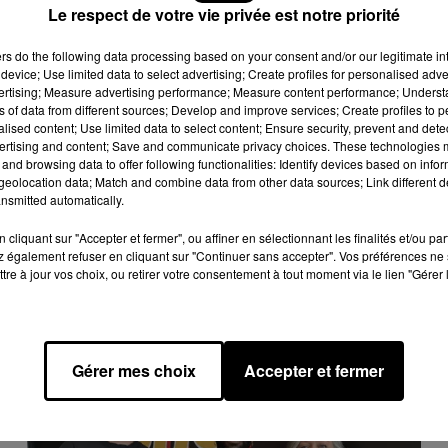
Le respect de votre vie privée est notre priorité
.
ers
do the following data processing based on your consent and/or our legitimate int
device; Use limited data to select advertising; Create profiles for personalised adver
vertising; Measure advertising performance; Measure content performance; Unders
ns of data from different sources; Develop and improve services; Create profiles to 
alised content; Use limited data to select content; Ensure security, prevent and detect
ertising and content; Save and communicate privacy choices. These technologies
and browsing data to offer following functionalities: Identify devices based on infor
eolocation data; Match and combine data from other data sources; Link different de
nsmitted automatically.
cliquant sur "Accepter et fermer", ou affiner en sélectionnant les finalités et/ou pa
 également refuser en cliquant sur "Continuer sans accepter". Vos préférences ne 
tre à jour vos choix, ou retirer votre consentement à tout moment via le lien "Gérer 
Gérer mes choix
Accepter et fermer