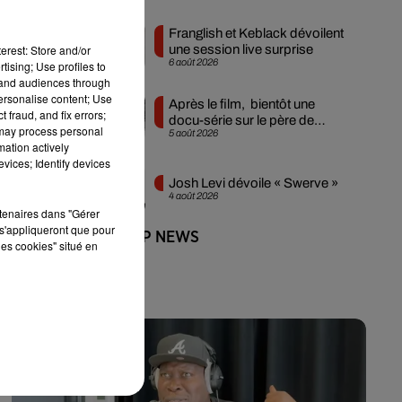
Franglish et Keblack dévoilent
erest: Store and/or
une session live surprise
6 août 2026
tising; Use profiles to
tand audiences through
personalise content; Use
Après le film, bientôt une
 fraud, and fix errors;
docu-série sur le père de
 may process personal
5 août 2026
Michael Jackson
mation actively
vices; Identify devices
Josh Levi dévoile « Swerve »
4 août 2026
rtenaires dans "Gérer
s'appliqueront que pour
+ DE HIP-HOP NEWS
les cookies" situé en