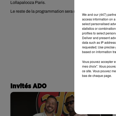
Lollapalooza Paris.
Le reste de la programmation sera révélée utlérieurement
We and
our (447) partn
access information on a 
select personalised ad
statistics or combinatio
profiles to select person
Deliver and present adv
data such as IP address 
requested; Use precise g
based on information tra
Vous pouvez accepter en 
mes choix". Vous pouvez
ce site. Vous pouvez met
bas de chaque page.
Invités ADO