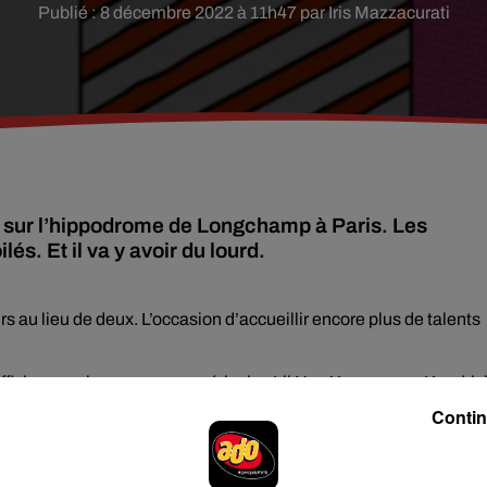
Publié : 8 décembre 2022 à 11h47 par Iris Mazzacurati
23 sur l’hippodrome de Longchamp à Paris. Les
és. Et il va y avoir du lourd.
rs au lieu de deux. L’occasion d’accueillir encore plus de talents
affiche avec les rappeurs américains Lil Nas X ou encore Kendric
ve aussi la phénoménale Aya Nakamura ou encore le DJ Kygo et s
Contin
 ce vendredi 9 décembre à partir de midi sur le site de