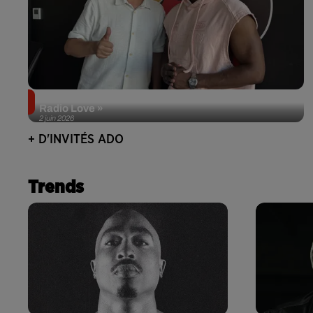
Singuila prend le contrôle d'ADO à l'occasion de «
Radio Love »
2 juin 2026
+ D'INVITÉS ADO
Trends