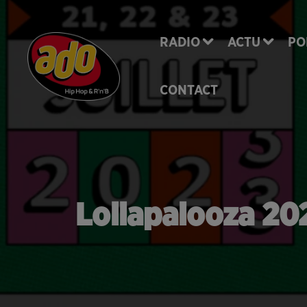
RADIO
ACTU
PO
CONTACT
Lollapalooza 202