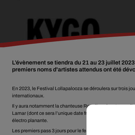
L’évènement se tiendra du 21 au 23 juillet 20
premiers noms d'artistes attendus ont été dévoil
En 2023, le Festival Lollapalooza se déroulera sur trois jou
internationaux.
Il y aura notamment la chanteuse Rosalía qui partagera l’
Lamar (dont ce sera l’unique date française). On retrou
électro planante.
Les premiers pass 3 jours pour le festival sera mis en vente