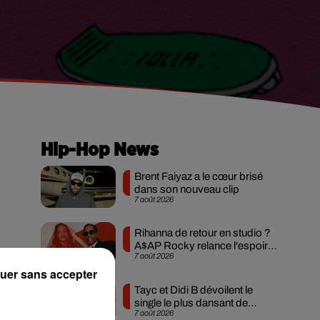
Hip-Hop News
Brent Faiyaz a le cœur brisé
dans son nouveau clip
7 août 2026
Rihanna de retour en studio ?
A$AP Rocky relance l'espoir
k
7 août 2026
des fans
on
uer sans accepter
Tayc et Didi B dévoilent le
single le plus dansant de
7 août 2026
l’année