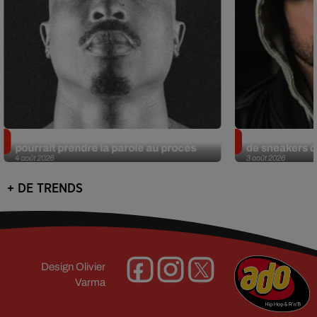
Meurtre de Tupac : Suge Knight
Eminem met a
pourrait prendre la parole au procès
de sneakers de
4 août 2026
3 août 2026
+ DE TRENDS
Design
Olivier
Varma