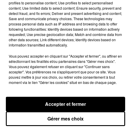
profiles to personalise content; Use profiles to select personalised
content; Use limited data to select content; Ensure security, prevent and
detect fraud, and fix errors; Deliver and present advertising and content;
Save and communicate privacy choices. These technologies may
Rihanna de retour en studio ? A$AP
process personal data such as IP address and browsing data to offer
Rocky relance l'espoir des fans
following functionalities: Identify devices based on information actively
7 août 2026
requested; Use precise geolocation data; Match and combine data from
other data sources; Link different devices; Identify devices based on
information transmitted automatically.
Vous pouvez accepter en cliquant sur "Accepter et fermer", ou affiner en
Tayc et Didi B dévoilent le single le plus
sélectionnant les finalités et/ou partenaires dans "Gérer mes choix".
dansant de l’année
Vous pouvez également refuser en cliquant sur "Continuer sans
7 août 2026
accepter". Vos préférences ne s'appliqueront que pour ce site. Vous
pouvez mettre à jour vos choix, ou retirer votre consentement à tout
moment via le lien "Gérer les cookies" situé en bas de chaque page.
Franglish et Keblack dévoilent une
session live surprise
Accepter et fermer
6 août 2026
Gérer mes choix