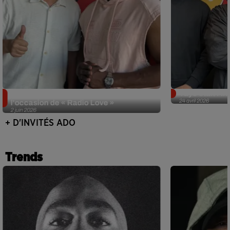
Singuila prend le contrôle d'ADO à
Tayc était l'in
24 avril 2026
l'occasion de « Radio Love »
2 juin 2026
+ D'INVITÉS ADO
Trends