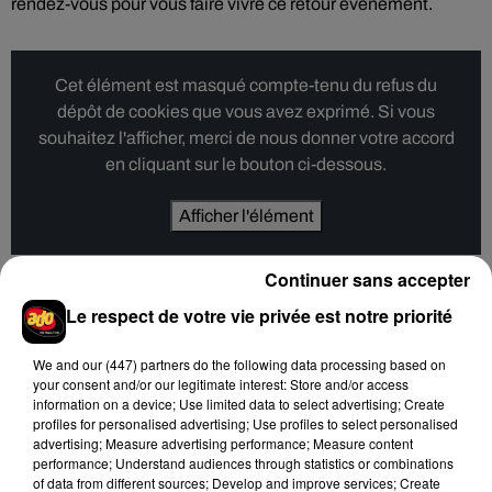
rendez-vous pour vous faire vivre ce retour événement.
Cet élément est masqué compte-tenu du refus du
dépôt de cookies que vous avez exprimé. Si vous
souhaitez l'afficher, merci de nous donner votre accord
en cliquant sur le bouton ci-dessous.
Afficher l'élément
Continuer sans accepter
Le respect de votre vie privée est notre priorité
Hip-Hop News
We and
our (447) partners
do the following data processing based on
your consent and/or our legitimate interest: Store and/or access
information on a device; Use limited data to select advertising; Create
Brent Faiyaz a le cœur brisé dans son
profiles for personalised advertising; Use profiles to select personalised
nouveau clip
advertising; Measure advertising performance; Measure content
7 août 2026
performance; Understand audiences through statistics or combinations
of data from different sources; Develop and improve services; Create