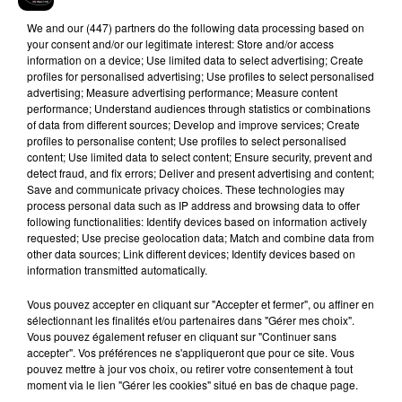
We and
our (447) partners
do the following data processing based on
your consent and/or our legitimate interest: Store and/or access
information on a device; Use limited data to select advertising; Create
profiles for personalised advertising; Use profiles to select personalised
advertising; Measure advertising performance; Measure content
performance; Understand audiences through statistics or combinations
of data from different sources; Develop and improve services; Create
Hip-Hop News
profiles to personalise content; Use profiles to select personalised
content; Use limited data to select content; Ensure security, prevent and
detect fraud, and fix errors; Deliver and present advertising and content;
Save and communicate privacy choices. These technologies may
Brent Faiyaz a le cœur brisé dans son
process personal data such as IP address and browsing data to offer
nouveau clip
following functionalities: Identify devices based on information actively
7 août 2026
requested; Use precise geolocation data; Match and combine data from
other data sources; Link different devices; Identify devices based on
information transmitted automatically.
Vous pouvez accepter en cliquant sur "Accepter et fermer", ou affiner en
sélectionnant les finalités et/ou partenaires dans "Gérer mes choix".
Rihanna de retour en studio ? A$AP
Vous pouvez également refuser en cliquant sur "Continuer sans
Rocky relance l'espoir des fans
accepter". Vos préférences ne s'appliqueront que pour ce site. Vous
7 août 2026
pouvez mettre à jour vos choix, ou retirer votre consentement à tout
moment via le lien "Gérer les cookies" situé en bas de chaque page.