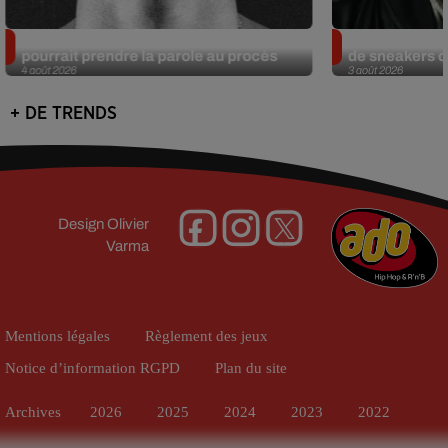
Meurtre de Tupac : Suge Knight
Eminem met a
pourrait prendre la parole au procès
de sneakers de
4 août 2026
3 août 2026
+ DE TRENDS
Design
Olivier
Varma
Mentions légales
Règlement des jeux
Notice d’information RGPD
Plan du site
Archives
2026
2025
2024
2023
2022