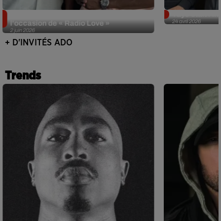
Singuila prend le contrôle d'ADO à
Tayc était l'in
24 avril 2026
l'occasion de « Radio Love »
2 juin 2026
+ D'INVITÉS ADO
Trends