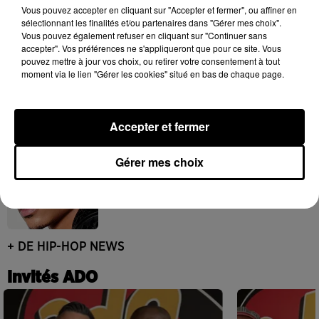
6 août 2026
Vous pouvez accepter en cliquant sur "Accepter et fermer", ou affiner en
sélectionnant les finalités et/ou partenaires dans "Gérer mes choix".
Vous pouvez également refuser en cliquant sur "Continuer sans
accepter". Vos préférences ne s'appliqueront que pour ce site. Vous
pouvez mettre à jour vos choix, ou retirer votre consentement à tout
moment via le lien "Gérer les cookies" situé en bas de chaque page.
Après le film, bientôt une docu-série sur
le père de Michael Jackson
5 août 2026
Accepter et fermer
Gérer mes choix
Josh Levi dévoile « Swerve »
4 août 2026
+ DE HIP-HOP NEWS
Invités ADO