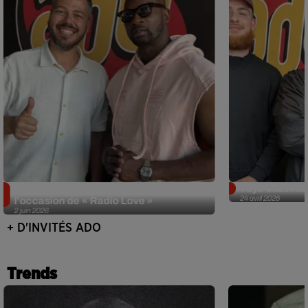
Singuila prend le contrôle d'ADO à
Tayc était l'in
24 avril 2026
l'occasion de « Radio Love »
2 juin 2026
+ D'INVITÉS ADO
Trends