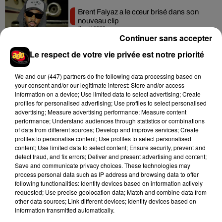
Brent Faiyaz a le cœur brisé dans son
nouveau clip
7 août 2026
Continuer sans accepter
Le respect de votre vie privée est notre priorité
We and
our (447) partners
do the following data processing based on
Rihanna de retour en studio ? A$AP
your consent and/or our legitimate interest: Store and/or access
Rocky relance l'espoir des fans
information on a device; Use limited data to select advertising; Create
7 août 2026
profiles for personalised advertising; Use profiles to select personalised
advertising; Measure advertising performance; Measure content
performance; Understand audiences through statistics or combinations
of data from different sources; Develop and improve services; Create
profiles to personalise content; Use profiles to select personalised
Tayc et Didi B dévoilent le single le plus
content; Use limited data to select content; Ensure security, prevent and
dansant de l’année
detect fraud, and fix errors; Deliver and present advertising and content;
7 août 2026
Save and communicate privacy choices. These technologies may
process personal data such as IP address and browsing data to offer
following functionalities: Identify devices based on information actively
requested; Use precise geolocation data; Match and combine data from
other data sources; Link different devices; Identify devices based on
information transmitted automatically.
Franglish et Keblack dévoilent une
session live surprise