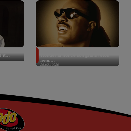
 en plein
Après 20 ans d’absence, Stevie
nt...
Wonder annonce son grand retour
avec...
28 juillet 2026