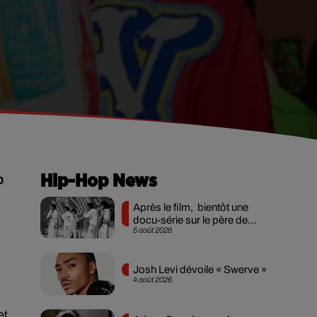
p
Hip-Hop News
Après le film, bientôt une
docu-série sur le père de
5 août 2026
Michael Jackson
Josh Levi dévoile « Swerve »
4 août 2026
et