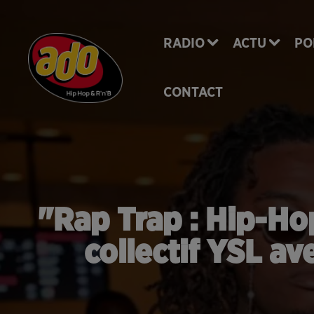
RADIO
ACTU
PO
CONTACT
"Rap Trap : Hip-Hop
collectif YSL av