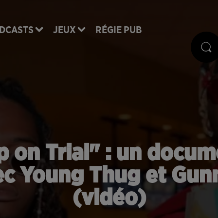
DCASTS
JEUX
RÉGIE PUB
 on Trial" : un docume
ec Young Thug et Gunn
(vidéo)