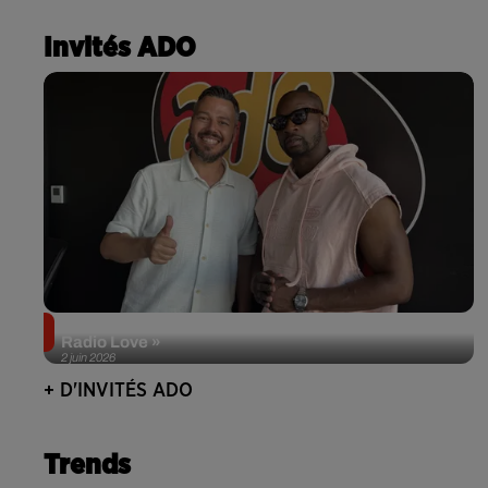
Invités ADO
Singuila prend le contrôle d'ADO à l'occasion de «
Radio Love »
2 juin 2026
+ D'INVITÉS ADO
Trends