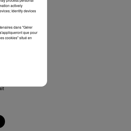
 may process personal
mation actively
vices; Identify devices
ès
rtenaires dans "Gérer
p
s'appliqueront que pour
a
les cookies" situé en
ur
ait