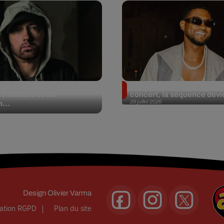
et aux enchères 100
Usher : une fan le surprend
 sneakers de sa
concert, la séquence devie
28 juillet 2026
n...
Design
Olivier Varma
mation RGPD
Plan du site