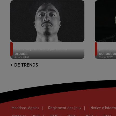
Meurtre de Tupac : Suge Knight
Eminem m
pourrait prendre la parole au
paires de
procès
collectio
4 août 2026
3 août 2026
+ DE TRENDS
Mentions légales
Règlement des jeux
Notice d’infor