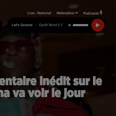
Live :
National
Webradios
Podcasts
-
Earth Wind & Fire
Let's Groove
ntaire inédit sur le
a va voir le jour