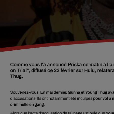
Comme vous l'a annoncé Priska ce matin à l'an
on Trial", diffusé ce 23 février sur Hulu, relat
Thug.
Souvenez-vous. En mai dernier,
Gunna
et
Young Thug
ava
d’accusations. Ils ont notamment été inculpés
pour vol à 
criminelle en gang
.
Alors que l’acte d’accusation de 88 pages stipule que
Youn