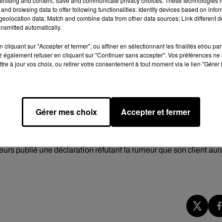
ertising and content; Save and communicate privacy choices. These technologies
cher l'élément
and browsing data to offer following functionalities: Identify devices based on infor
eolocation data; Match and combine data from other data sources; Link different de
nsmitted automatically.
g Thug
allaient être utilisées par les procureurs dans son proc
cliquant sur "Accepter et fermer", ou affiner en sélectionnant les finalités et/ou pa
sons
Anybody
,
Take it to Trial
,
Ski
et
Slatty
. Le documentaire
Ra
 également refuser en cliquant sur "Continuer sans accepter". Vos préférences ne 
oblèmes juridiques de l'ancien rappeur McKinley Phipps Jr. qui 
tre à jour vos choix, ou retirer votre consentement à tout moment via le lien "Gérer 
avoir commis. Plusieurs de ses paroles ont aussi été utilisées po
mort d'un homme de 19 ans dans une boîte de nuit de Louisiane.
t sorti de prison il y a plusieurs semaines. En effet, Sergio
Gérer mes choix
Accepter et fermer
ice américaine pour pouvoir quitter le centre de détention,
la, le rappeur a plaidé coupable d'une accusation de complot de
 l'artiste de 29 ans est confronté à une avalanche d'allégations de
lleurs publié une déclaration réfutant la rumeur que
son client aur