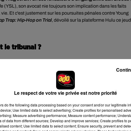
 (YSL), son avocat nie toujours son implication dans les faits
 vie. Et c'est justement sur les poursuites pénales contre Young
ap Trap: Hip-Hop on Trial
, dévoilé sur la plateforme Hulu ce jeud
 le tribunal ?
Contin
e criminelle tentaculaire contre Young Thug, Gunna et leur gang
tion des paroles de rap comme preuves dans les poursuites
re de musique, tout comme les Noirs sont jugés différemment de
Le respect de votre vie privée est notre priorité
cain Killer Mike dans la bande-annonce du long-métrage.
ers
do the following data processing based on your consent and/or our legitimate int
device; Use limited data to select advertising; Create profiles for personalised adver
e cookies que vous avez exprimé. Si vous souhaitez l'afficher,
vertising; Measure advertising performance; Measure content performance; Unders
rd en cliquant sur le bouton ci-dessous.
ns of data from different sources; Develop and improve services; Create profiles to 
alised content; Use limited data to select content; Ensure security, prevent and detect