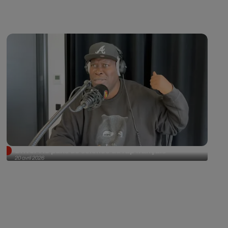
Driver : le puits de science du rap français
20 avril 2026