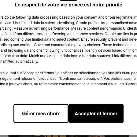
Le respect de votre vie privée est notre priorité
sa Nova connait, sorti en 1962, rencontre un important succès.
ers
do the following data processing based on your consent and/or our legitimate int
device; Use limited data to select advertising; Create profiles for personalised adver
il sur plusieurs albums de Michael Jackson, dont Thriller et Bad.
vertising; Measure advertising performance; Measure content performance; Unders
ns of data from different sources; Develop and improve services; Create profiles to 
Pourpre, de Steven Spielberg, et dirige les séances
alised content; Use limited data to select content; Ensure security, prevent and detect
ertising and content; Save and communicate privacy choices. These technologies
and browsing data to offer following functionalities: Identify devices based on infor
eolocation data; Match and combine data from other data sources; Link different de
nsmitted automatically.
cliquant sur "Accepter et fermer", ou affiner en sélectionnant les finalités et/ou pa
 également refuser en cliquant sur "Continuer sans accepter". Vos préférences ne 
tre à jour vos choix, ou retirer votre consentement à tout moment via le lien "Gérer 
Gérer mes choix
Accepter et fermer