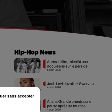
Hip-Hop News
Après le film, bientôt une
docu-série sur le père de
5 août 2026
Michael Jackson
Josh Levi dévoile « Swerve »
4 août 2026
uer sans accepter
Ariana Grande prendra une
pause après sa tournée
4 août 2026
mondiale