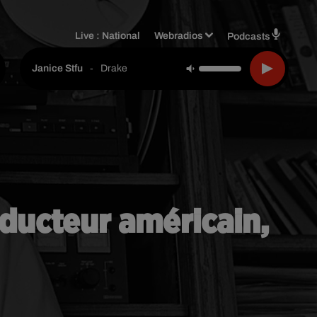
Live :
National
Webradios
Podcasts
-
Drake
Janice Stfu
ducteur américain,