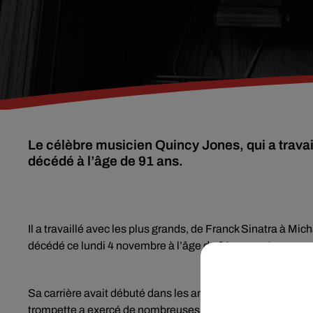
Le célèbre musicien Quincy Jones, qui a trava
décédé à l’âge de 91 ans.
Il a travaillé avec les plus grands, de Franck Sinatra à M
décédé ce lundi 4 novembre à l’âge de 91 ans, ont annonc
Sa carrière avait débuté dans les années 1950. Touche-à-to
trompette a exercé de nombreuses fonctions au sein de l’i