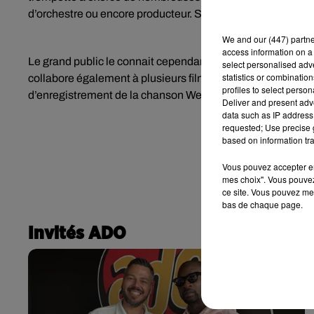
d’orchestre ou encore producteur. Son album Big Band Bos
We and
our (447) partn
access information on a 
Le grand public le connait cependant surtout pour son trava
select personalised ad
statistics or combinatio
collabore également à plusieurs films, comme La Couleur 
profiles to select person
d’enregistrement de la chanson We Are the World.
Deliver and present adv
data such as IP address 
requested; Use precise g
based on information tra
Vous pouvez accepter en 
mes choix". Vous pouvez
ce site. Vous pouvez met
bas de chaque page.
Invités ADO