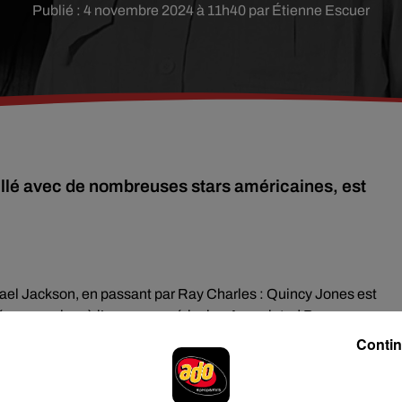
Publié : 4 novembre 2024 à 11h40 par Étienne Escuer
illé avec de nombreuses stars américaines, est
ichael Jackson, en passant par Ray Charles : Quincy Jones est
é ses proches à l’agence américaine Associated Press.
Contin
ut, celui qui a débuté au piano avant de se mettre à la
ndustrie musicale américaine : compositeur, arrangeur, chef