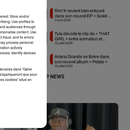
Rim’K revient bien entouré
erest: Store and/or
dans son nouvel EP « Soleil de
3 août 2026
tising; Use profiles to
minuit »
 Il
tand audiences through
personalise content; Use
Tyla dévoile le clip de « THAT
 fraud, and fix errors;
GIRL » entre animation et
 may process personal
31 juillet 2026
sensualité
mation actively
vices; Identify devices
Ariana Grande se libère dans
son nouvel album « Petals »
31 juillet 2026
rtenaires dans "Gérer
s'appliqueront que pour
+ DE HIP-HOP NEWS
les cookies" situé en