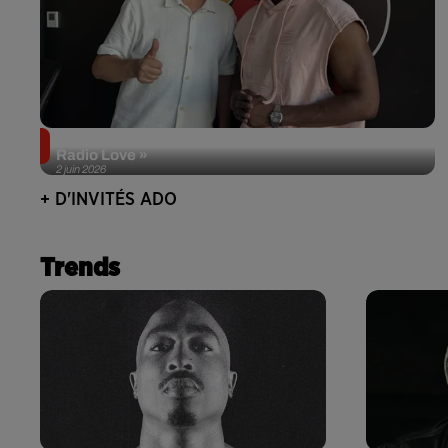
Singuila prend le contrôle d'ADO à l'occasion de «
Radio Love »
2 juin 2026
+ D'INVITÉS ADO
Trends