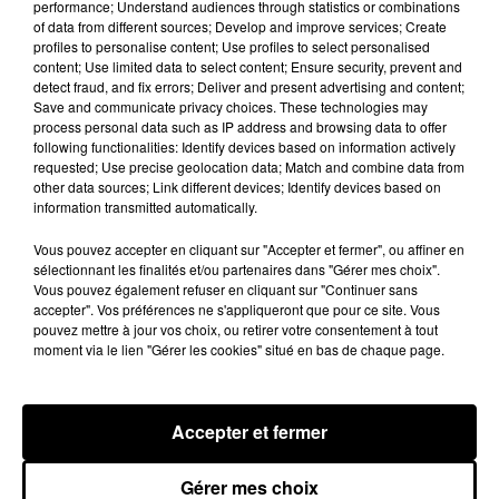
performance; Understand audiences through statistics or combinations
le père de Michael Jackson
of data from different sources; Develop and improve services; Create
5 août 2026
profiles to personalise content; Use profiles to select personalised
content; Use limited data to select content; Ensure security, prevent and
detect fraud, and fix errors; Deliver and present advertising and content;
Save and communicate privacy choices. These technologies may
process personal data such as IP address and browsing data to offer
following functionalities: Identify devices based on information actively
Josh Levi dévoile « Swerve »
requested; Use precise geolocation data; Match and combine data from
4 août 2026
other data sources; Link different devices; Identify devices based on
information transmitted automatically.
Vous pouvez accepter en cliquant sur "Accepter et fermer", ou affiner en
sélectionnant les finalités et/ou partenaires dans "Gérer mes choix".
Vous pouvez également refuser en cliquant sur "Continuer sans
Ariana Grande prendra une pause après
accepter". Vos préférences ne s'appliqueront que pour ce site. Vous
sa tournée mondiale
pouvez mettre à jour vos choix, ou retirer votre consentement à tout
4 août 2026
moment via le lien "Gérer les cookies" situé en bas de chaque page.
Accepter et fermer
Rim’K revient bien entouré dans son
nouvel EP « Soleil de minuit »
3 août 2026
Gérer mes choix