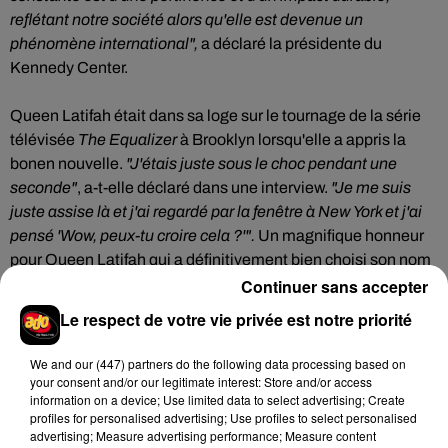
reflétant notre société alors qu'elle est devenue un
phénomène int
ernational",
a déclaré la présidente du
Kennedy Center.
Queen Latifah était dans sa loge sur le tournage de la série
télévisée
The Equalizer
à Brooklyn lorsqu'elle a appris la
bonen nouvelle.
"J'étais juste sous le choc pendant une
seconde"
, a-t-elle déclaré dans une interview.
"Je me suis
juste assise là et j'ai regardé par la fenêtre à New York et j'ai
pensé 'Wow, peux-tu croire cela ?'".
Un magnifique honneur
pour Queen Latifah qui a définitivement bien choisi son nom
Continuer sans accepter
de scène !
Le respect de votre vie privée est notre priorité
We and
our (447) partners
do the following data processing based on
Hip-Hop News
your consent and/or our legitimate interest: Store and/or access
information on a device; Use limited data to select advertising; Create
profiles for personalised advertising; Use profiles to select personalised
advertising; Measure advertising performance; Measure content
Après le film, bientôt une docu-série sur