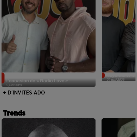
Singuila prend le contrôle d'ADO à
Tayc était l'in
24 avril 2026
l'occasion de « Radio Love »
2 juin 2026
+ D'INVITÉS ADO
Trends