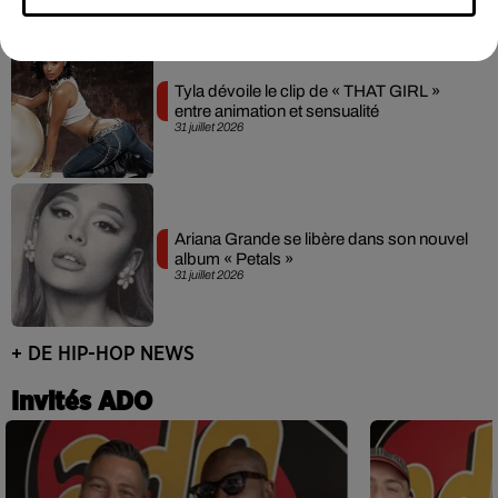
Tyla dévoile le clip de « THAT GIRL »
entre animation et sensualité
31 juillet 2026
Ariana Grande se libère dans son nouvel
album « Petals »
31 juillet 2026
+ DE HIP-HOP NEWS
Invités ADO