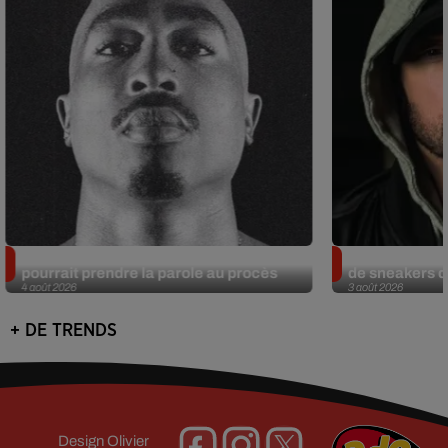
Meurtre de Tupac : Suge Knight
Eminem met a
pourrait prendre la parole au procès
de sneakers de
4 août 2026
3 août 2026
+ DE TRENDS
Design
Olivier