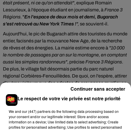
était présent, ni ce qu'on attendait"
, explique Romain
Lescurieux, à l'époque étudiant en journalisme, à
France 3
Régions
. "
En l'espace de deux mois et demi, Bugarach
s'est retrouvé au New York Times
!
",
se souvient-il.
Aujourd'hui, le pic de Bugarach attire des touristes du monde
entier, facisnés par la mouvance New Age, de la recherche
de rêves et des énergies. La mairie estime encore à
"10 000
le nombre de passages par an sur la montagne, en comptant
aussi les simples randonneurs"
, précise
France 3 Régions
.
De plus, le village fait désormais partie du parc naturel
régional Corbières-Fenouillèdes. De quoi, on l'espère, attirer
d'autres visiteurs que
des adeptes de croyances mystiques
Continuer sans accepter
et farfelues
.
Le respect de votre vie privée est notre priorité
We and
our (447) partners
do the following data processing based on
your consent and/or our legitimate interest: Store and/or access
Hip-Hop News
information on a device; Use limited data to select advertising; Create
profiles for personalised advertising; Use profiles to select personalised