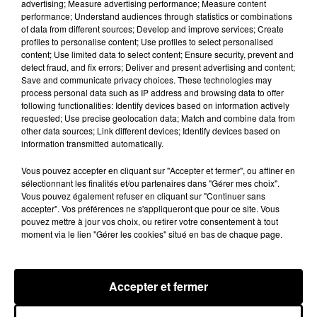
advertising; Measure advertising performance; Measure content
performance; Understand audiences through statistics or combinations
Après le film, bientôt une docu-série sur
of data from different sources; Develop and improve services; Create
le père de Michael Jackson
profiles to personalise content; Use profiles to select personalised
5 août 2026
content; Use limited data to select content; Ensure security, prevent and
detect fraud, and fix errors; Deliver and present advertising and content;
Save and communicate privacy choices. These technologies may
process personal data such as IP address and browsing data to offer
following functionalities: Identify devices based on information actively
requested; Use precise geolocation data; Match and combine data from
Josh Levi dévoile « Swerve »
other data sources; Link different devices; Identify devices based on
4 août 2026
information transmitted automatically.
Vous pouvez accepter en cliquant sur "Accepter et fermer", ou affiner en
sélectionnant les finalités et/ou partenaires dans "Gérer mes choix".
Vous pouvez également refuser en cliquant sur "Continuer sans
accepter". Vos préférences ne s'appliqueront que pour ce site. Vous
Ariana Grande prendra une pause après
pouvez mettre à jour vos choix, ou retirer votre consentement à tout
sa tournée mondiale
moment via le lien "Gérer les cookies" situé en bas de chaque page.
4 août 2026
Accepter et fermer
Rim’K revient bien entouré dans son