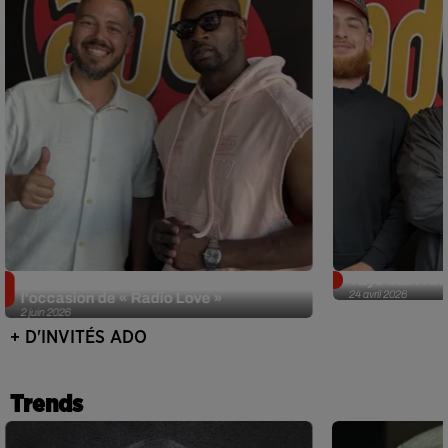
Singuila prend le contrôle d'ADO à
Tayc était l'in
24 avril 2026
l'occasion de « Radio Love »
2 juin 2026
+ D'INVITÉS ADO
Trends