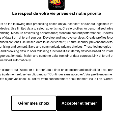
é l'intégralité du projet dans la capitale française.
Le respect de votre vie privée est notre priorité
e n'ont été dévoilés. Plusieurs médias américains évoquent toutefo
vités potentiels comme Travis Scott, Young Thug, 21 Savage, Yea
ers
do the following data processing based on your consent and/or our legitimate int
 mais elles alimentent déjà les discussions des fans.
device; Use limited data to select advertising; Create profiles for personalised adver
vertising; Measure advertising performance; Measure content performance; Unders
ont déjà prouvé leur alchimie par le passé, notamment avec le
ns of data from different sources; Develop and improve services; Create profiles to 
 morceaux inédits associés au duo ont également été entendus
alised content; Use limited data to select content; Ensure security, prevent and detect
ertising and content; Save and communicate privacy choices. These technologies
re la curiosité autour de ce projet mystérieux.
and browsing data to offer following functionalities: Identify devices based on infor
eolocation data; Match and combine data from other data sources; Link different de
apprête à ouvrir un nouveau chapitre de sa carrière solo. Et av
nsmitted automatically.
mme l'un des projets rap US les plus attendus des prochains
cliquant sur "Accepter et fermer", ou affiner en sélectionnant les finalités et/ou pa
 également refuser en cliquant sur "Continuer sans accepter". Vos préférences ne 
tre à jour vos choix, ou retirer votre consentement à tout moment via le lien "Gérer 
Gérer mes choix
Accepter et fermer