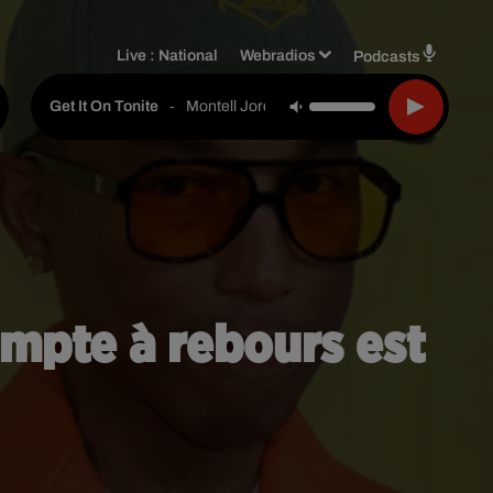
Live :
National
Webradios
Podcasts
-
Montell Jordan
Get It On Tonite
compte à rebours est