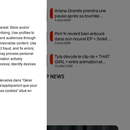
Ariana Grande prendra une
pause après sa tournée
is
4 août 2026
mondiale
t
erest: Store and/or
tising; Use profiles to
Rim’K revient bien entouré
tand audiences through
dans son nouvel EP « Soleil de
personalise content; Use
3 août 2026
minuit »
 fraud, and fix errors;
 may process personal
Tyla dévoile le clip de « THAT
mation actively
GIRL » entre animation et
vices; Identify devices
ec
31 juillet 2026
sensualité
+ DE HIP-HOP NEWS
rtenaires dans "Gérer
s'appliqueront que pour
les cookies" situé en