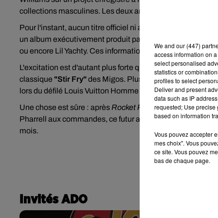
collections masculines. Les deux artistes auraient enregistr
Pour l'instant, aucun titre officiel ni aucune date de sorti
un album exécutivement produit par Pharrell, avec des in
We and
our (447) partn
ou encore Lil Yachty. Ces informations restent à confirmer,
access information on a 
select personalised ad
L'excitation est d'autant plus forte que Quavo et Pharrell 
statistics or combinatio
classique
"Stir Fry"
des Migos. Plus récemment, plusieurs
profiles to select person
Deliver and present adv
lors du défilé Louis Vuitton Homme à Paris, renforçant enco
data such as IP address 
requested; Use precise g
Une chose est sûre : après
Rocket Power
en 2023, Quavo s'
based on information tra
Pharrell aux commandes, ce futur album s'annonce déjà co
mois.
Vous pouvez accepter en 
mes choix". Vous pouvez
ce site. Vous pouvez met
bas de chaque page.
Invités ADO