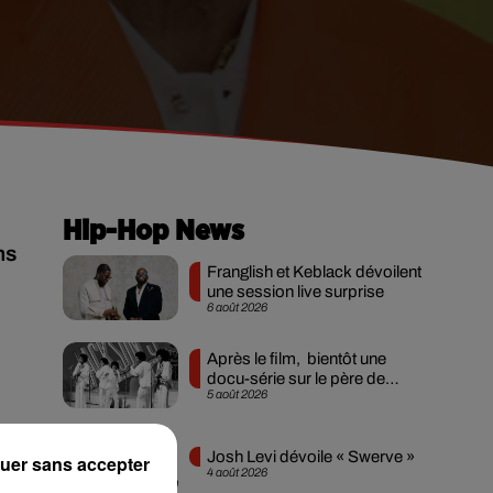
Hip-Hop News
ns
Franglish et Keblack dévoilent
une session live surprise
6 août 2026
Après le film, bientôt une
docu-série sur le père de
5 août 2026
Michael Jackson
Josh Levi dévoile « Swerve »
uer sans accepter
l
4 août 2026
es