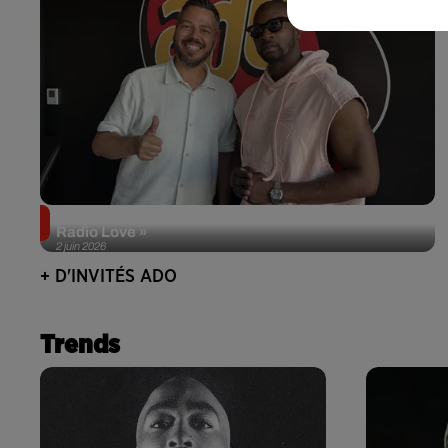
Singuila prend le contrôle d'ADO à l'occasion de «
Radio Love »
2 juin 2026
+ D'INVITÉS ADO
Trends