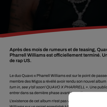
Après des mois de rumeurs et de teasing, Qua
Pharrell Williams est officiellement terminé. U
de rap US.
Le duo Quavo x Pharrell Williams est sur le point de passer
membre des Migos a révélé avoir rendu son nouvel album à
turn in, see y'all soon! QUAVO X PHARRELL »
. Une publi
entrer dans sa dernière phase avant sa sortie.
L'existence de cet album n'est pas vraiment une surprise. 
Williams sur un projet enregistré à Paris, au sein même du s