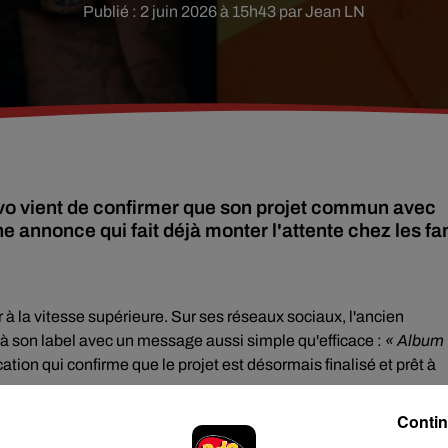
Publié : 2 juin 2026 à 15h43 par Jean LN
vo vient de confirmer que son projet commun avec
ne annonce qui fait déjà monter l'attente chez les fa
 à la vitesse supérieure. Sur ses réseaux sociaux, l'ancien
 son label avec un message aussi simple qu'efficace :
« Album
cation qui confirme que le projet est désormais finalisé et prêt à
Contin
Dès 2025, Quavo avait révélé travailler étroitement avec Pharrel
iège de Louis Vuitton, dont Pharrell est le directeur artistique d