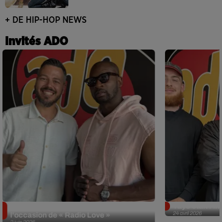
+ DE HIP-HOP NEWS
Invités ADO
Singuila prend le contrôle d'ADO à
Tayc était l'in
24 avril 2026
l'occasion de « Radio Love »
2 juin 2026