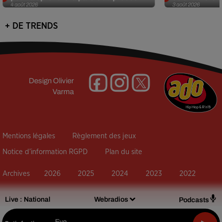
4 août 2026
3 août 2026
+ DE TRENDS
Design
Olivier
Varma
Mentions légales
Règlement des jeux
Notice d’information RGPD
Plan du site
Archives
2026
2025
2024
2023
2022
Live :
National
Webradios
Podcasts
Eve