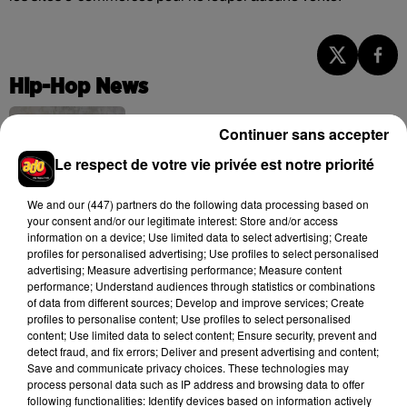
Hip-Hop News
Continuer sans accepter
Franglish et Keblack dévoilent une
Le respect de votre vie privée est notre priorité
session live surprise
6 août 2026
We and
our (447) partners
do the following data processing based on
your consent and/or our legitimate interest: Store and/or access
information on a device; Use limited data to select advertising; Create
profiles for personalised advertising; Use profiles to select personalised
advertising; Measure advertising performance; Measure content
Après le film, bientôt une docu-série sur
performance; Understand audiences through statistics or combinations
le père de Michael Jackson
of data from different sources; Develop and improve services; Create
5 août 2026
profiles to personalise content; Use profiles to select personalised
content; Use limited data to select content; Ensure security, prevent and
detect fraud, and fix errors; Deliver and present advertising and content;
Save and communicate privacy choices. These technologies may
process personal data such as IP address and browsing data to offer
following functionalities: Identify devices based on information actively
Josh Levi dévoile « Swerve »