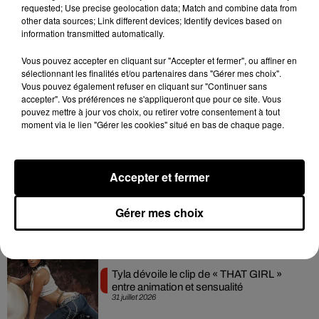
requested; Use precise geolocation data; Match and combine data from
4 août 2026
other data sources; Link different devices; Identify devices based on
information transmitted automatically.
Vous pouvez accepter en cliquant sur "Accepter et fermer", ou affiner en
sélectionnant les finalités et/ou partenaires dans "Gérer mes choix".
Ariana Grande prendra une pause après
Vous pouvez également refuser en cliquant sur "Continuer sans
sa tournée mondiale
accepter". Vos préférences ne s'appliqueront que pour ce site. Vous
4 août 2026
pouvez mettre à jour vos choix, ou retirer votre consentement à tout
moment via le lien "Gérer les cookies" situé en bas de chaque page.
Accepter et fermer
Rim’K revient bien entouré dans son
nouvel EP « Soleil de minuit »
3 août 2026
Gérer mes choix
Tyla dévoile le clip de « THAT GIRL »
entre animation et sensualité
31 juillet 2026