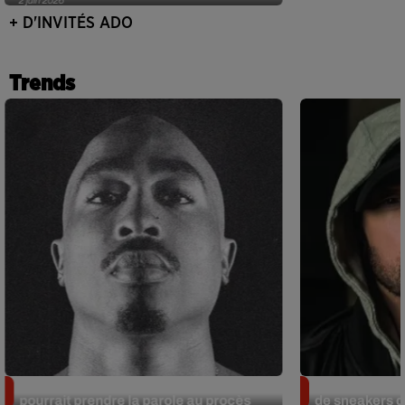
+ D'INVITÉS ADO
Trends
Meurtre de Tupac : Suge Knight
Eminem met a
pourrait prendre la parole au procès
de sneakers de