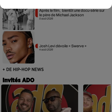
Après le film, bientôt une docu-série sur
le père de Michael Jackson
5 août 2026
Josh Levi dévoile « Swerve »
4 août 2026
+ DE HIP-HOP NEWS
Invités ADO