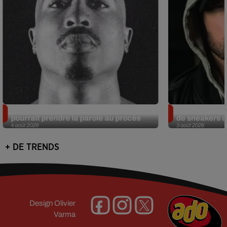
Meurtre de Tupac : Suge Knight
Eminem met a
pourrait prendre la parole au procès
de sneakers de
4 août 2026
3 août 2026
+ DE TRENDS
Design
Olivier
Varma