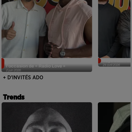
Singuila prend le contrôle d'ADO à
Tayc était l'in
24 avril 2026
l'occasion de « Radio Love »
2 juin 2026
+ D'INVITÉS ADO
Trends