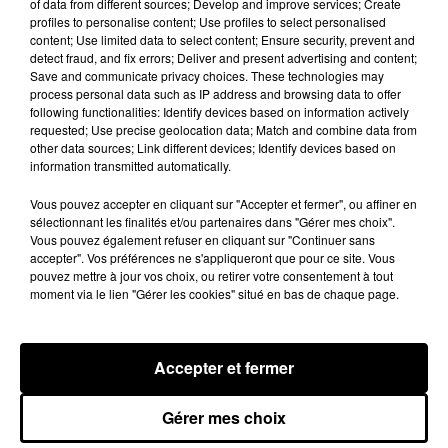
of data from different sources; Develop and improve services; Create
profiles to personalise content; Use profiles to select personalised
content; Use limited data to select content; Ensure security, prevent and
detect fraud, and fix errors; Deliver and present advertising and content;
Save and communicate privacy choices. These technologies may
Rihanna de retour en studio ? A$AP
process personal data such as IP address and browsing data to offer
Rocky relance l'espoir des fans
following functionalities: Identify devices based on information actively
7 août 2026
requested; Use precise geolocation data; Match and combine data from
other data sources; Link different devices; Identify devices based on
information transmitted automatically.
Vous pouvez accepter en cliquant sur "Accepter et fermer", ou affiner en
sélectionnant les finalités et/ou partenaires dans "Gérer mes choix".
Tayc et Didi B dévoilent le single le plus
Vous pouvez également refuser en cliquant sur "Continuer sans
dansant de l’année
accepter". Vos préférences ne s'appliqueront que pour ce site. Vous
7 août 2026
pouvez mettre à jour vos choix, ou retirer votre consentement à tout
moment via le lien "Gérer les cookies" situé en bas de chaque page.
Franglish et Keblack dévoilent une
Accepter et fermer
session live surprise
6 août 2026
Gérer mes choix