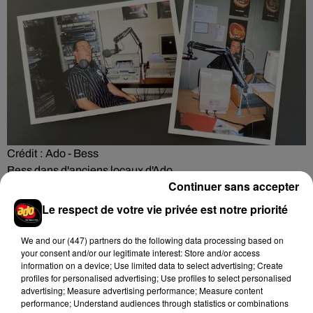
Crédit :
Ado - Bess
Bess dans d'anciens locaux d'Ado
Continuer sans accepter
Le respect de votre vie privée est notre priorité
Hip-Hop News
We and
our (447) partners
do the following data processing based on
your consent and/or our legitimate interest: Store and/or access
information on a device; Use limited data to select advertising; Create
profiles for personalised advertising; Use profiles to select personalised
Brent Faiyaz a le cœur brisé dans son
advertising; Measure advertising performance; Measure content
nouveau clip
performance; Understand audiences through statistics or combinations
7 août 2026