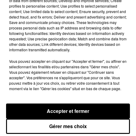
of data from different sources; Develop and improve services; Create
profiles to personalise content; Use profiles to select personalised
content; Use limited data to select content; Ensure security, prevent and
detect fraud, and fix errors; Deliver and present advertising and content;
Save and communicate privacy choices. These technologies may
Rihanna de retour en studio ? A$AP
process personal data such as IP address and browsing data to offer
Rocky relance l'espoir des fans
following functionalities: Identify devices based on information actively
7 août 2026
requested; Use precise geolocation data; Match and combine data from
other data sources; Link different devices; Identify devices based on
information transmitted automatically.
Vous pouvez accepter en cliquant sur "Accepter et fermer", ou affiner en
sélectionnant les finalités et/ou partenaires dans "Gérer mes choix".
Tayc et Didi B dévoilent le single le plus
Vous pouvez également refuser en cliquant sur "Continuer sans
dansant de l’année
7 août 2026
accepter". Vos préférences ne s'appliqueront que pour ce site. Vous
pouvez mettre à jour vos choix, ou retirer votre consentement à tout
moment via le lien "Gérer les cookies" situé en bas de chaque page.
Franglish et Keblack dévoilent une
Accepter et fermer
session live surprise
6 août 2026
Gérer mes choix