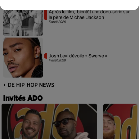
Après le film, bientôt une docu-série sur
le père de Michael Jackson
5 août 2026
Josh Levi dévoile « Swerve »
4 août 2026
+ DE HIP-HOP NEWS
Invités ADO