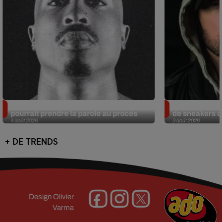
Meurtre de Tupac : Suge Knight
Eminem met a
pourrait prendre la parole au procès
de sneakers de
4 août 2026
3 août 2026
+ DE TRENDS
Design
Olivier
Varma