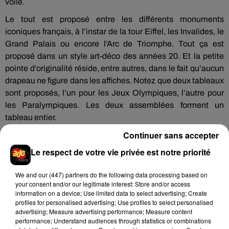
voile.
Le tout est proposé entre les différents monuments
iconiques français, à l’instar de la tour Eiffel, les Invalides, le
Grand Palais ou encore l’Arc de Triomphe. Tout ça est
proposé dans un style art-déco des années 20. Et la petite
pointe d’originalité réside, entre autres, dans le fait qu’aucun
drapeau ne figure dans les affiches. Notez que deux tableaux
sont proposés, l’un pour les Jeux Olympiques, l’autre pour
les Paralympiques. Les deux assemblées forment un
tableau entier.
Continuer sans accepter
Le respect de votre vie privée est notre priorité
Hip-Hop News
We and
our (447) partners
do the following data processing based on
your consent and/or our legitimate interest: Store and/or access
information on a device; Use limited data to select advertising; Create
profiles for personalised advertising; Use profiles to select personalised
Brent Faiyaz a le cœur brisé dans son
advertising; Measure advertising performance; Measure content
nouveau clip
performance; Understand audiences through statistics or combinations
7 août 2026