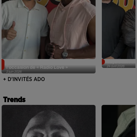
Singuila prend le contrôle d'ADO à
Tayc était l'in
24 avril 2026
l'occasion de « Radio Love »
2 juin 2026
+ D'INVITÉS ADO
Trends