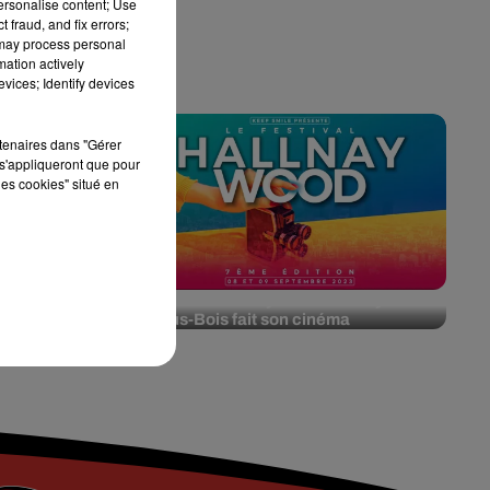
personalise content; Use
 fraud, and fix errors;
 may process personal
mation actively
vices; Identify devices
rtenaires dans "Gérer
s'appliqueront que pour
les cookies" situé en
ing : une
Festival Hallnaywood : Aulnay-
udary !
sous-Bois fait son cinéma