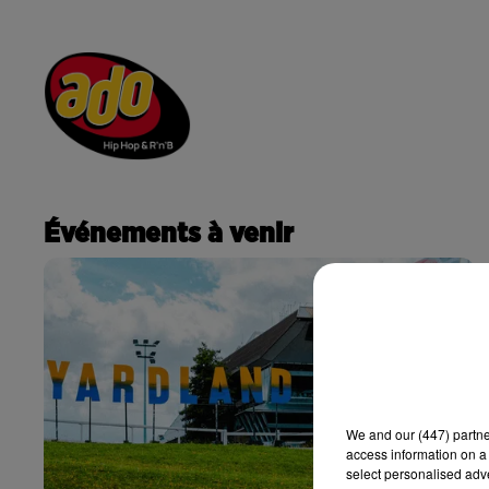
RADIO
ACTU
PO
CONTACT
Événements à venir
We and
our (447) partn
access information on a 
select personalised ad