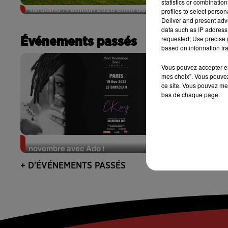
statistics or combinatio
Yardland : l'édition 2026 enfin dévoilée
profiles to select person
Deliver and present adv
data such as IP address 
requested; Use precise g
Événements passés
based on information tra
Vous pouvez accepter en 
mes choix". Vous pouvez
ce site. Vous pouvez met
bas de chaque page.
CKay en concert au Bataclan ce 19
Hallnaywo
novembre avec Ado !
court-mé
+ D'ÉVÉNEMENTS PASSÉS