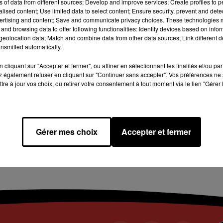
ns of data from different sources; Develop and improve services; Create profiles to 
alised content; Use limited data to select content; Ensure security, prevent and detect
ertising and content; Save and communicate privacy choices. These technologies
and browsing data to offer following functionalities: Identify devices based on infor
eolocation data; Match and combine data from other data sources; Link different de
nsmitted automatically.
cliquant sur "Accepter et fermer", ou affiner en sélectionnant les finalités et/ou pa
 également refuser en cliquant sur "Continuer sans accepter". Vos préférences ne 
tre à jour vos choix, ou retirer votre consentement à tout moment via le lien "Gérer 
Gérer mes choix
Accepter et fermer
od fait la part-belle aux
Battle International Break
trages pour une 8eme...
soirée Hip-Hop à Castelna