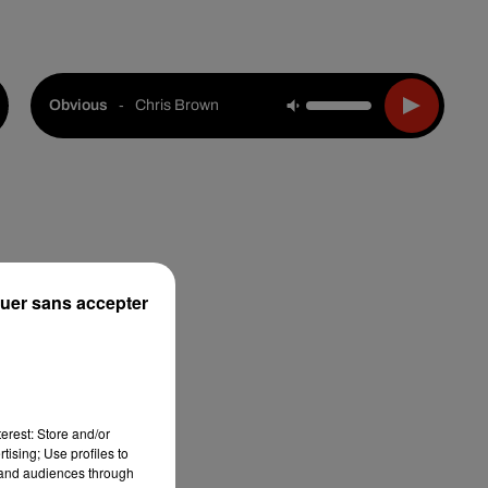
Live :
National
Webradios
Podcasts
-
Chris Brown
Obvious
uer sans accepter
erest: Store and/or
tising; Use profiles to
tand audiences through